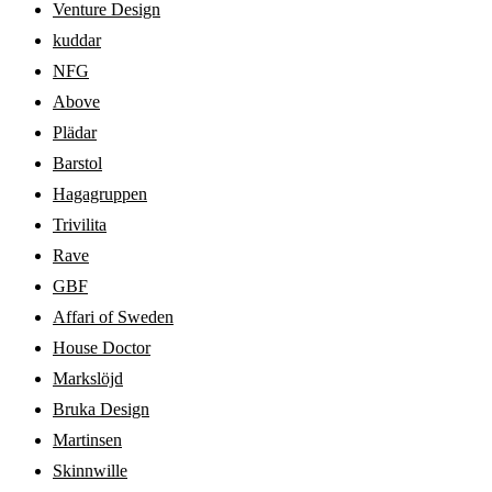
Venture Design
kuddar
NFG
Above
Plädar
Barstol
Hagagruppen
Trivilita
Rave
GBF
Affari of Sweden
House Doctor
Markslöjd
Bruka Design
Martinsen
Skinnwille