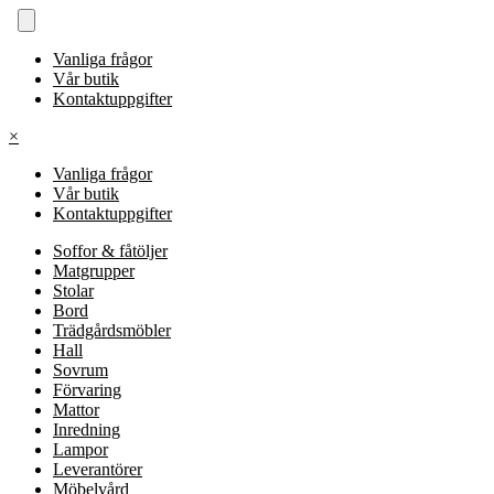
Vanliga frågor
Vår butik
Kontaktuppgifter
×
Vanliga frågor
Vår butik
Kontaktuppgifter
Soffor & fåtöljer
Matgrupper
Stolar
Bord
Trädgårdsmöbler
Hall
Sovrum
Förvaring
Mattor
Inredning
Lampor
Leverantörer
Möbelvård