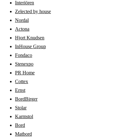
Interiören
Zelected by house
Nordal
Actona
Hjort Knudsen
InHouse Group
Fondaco
Stenexpo
PR Home
Cottex
Ernst
BordBirger
Stolar
Karmstol
Bord
Matbord