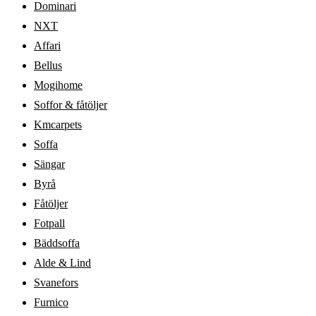
Dominari
NXT
Affari
Bellus
Mogihome
Soffor & fåtöljer
Kmcarpets
Soffa
Sängar
Byrå
Fåtöljer
Fotpall
Bäddsoffa
Alde & Lind
Svanefors
Furnico