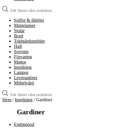
Produktsökning
Soffor & fåtöljer
Matgrupper
Stolar
Bord
Trädgårdsmöbler
Hall
Sovrum
Förvaring
Mattor
Inredning
Lampor
Leverantörer
Möbelvård
Produktsökning
Hem
/
Inredning
/ Gardiner
Gardiner
Eightmood