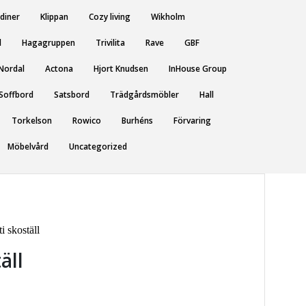
diner
Klippan
Cozy living
Wikholm
l
Hagagruppen
Trivilita
Rave
GBF
Nordal
Actona
Hjort Knudsen
InHouse Group
Soffbord
Satsbord
Trädgårdsmöbler
Hall
Torkelson
Rowico
Burhéns
Förvaring
Möbelvård
Uncategorized
i skoställ
äll