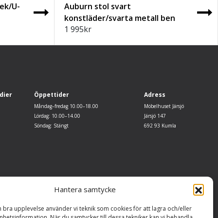
ek/U-
Auburn stol svart
konstläder/svarta metall ben
1 995
kr
dier
Öppettider
Adress
Måndag–fredag 10.00–18.00
Möbelhuset Järsjö
Lördag: 10.00–14.00
Järsjö 147
Söndag: Stängt
692 93 Kumla
Hantera samtycke
n bra upplevelse använder vi teknik som cookies för att lagra och/eller
hetsinformation. När du samtycker till dessa tekniker kan vi behandla