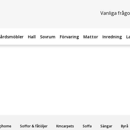
Vanliga frågo
årdsmöbler
Hall
Sovrum
Förvaring
Mattor
Inredning
L
gihome
Soffor & fåtöljer
Kmcarpets
Soffa
Sängar
Byrå