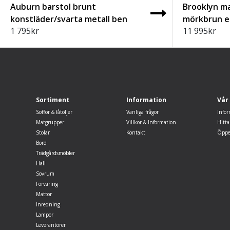
Auburn barstol brunt
Brooklyn m
konstläder/svarta metall ben
mörkbrun e
1 795
kr
11 995
kr
Sortiment
Information
Vår
Soffor & fåtöljer
Vanliga frågor
Infor
Matgrupper
Villkor & Information
Hitta
Stolar
Kontakt
Öppe
Bord
Trädgårdsmöbler
Hall
Sovrum
Förvaring
Mattor
Inredning
Lampor
Leverantörer