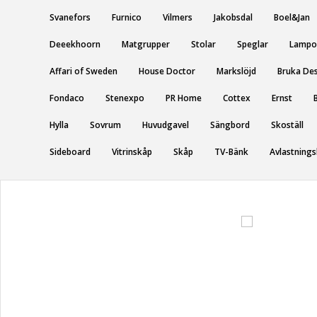
Svanefors
Furnico
Vilmers
Jakobsdal
Boel&Jan
Deeekhoorn
Matgrupper
Stolar
Speglar
Lampo
Affari of Sweden
House Doctor
Markslöjd
Bruka De
Fondaco
Stenexpo
PR Home
Cottex
Ernst
Hylla
Sovrum
Huvudgavel
Sängbord
Skoställ
Sideboard
Vitrinskåp
Skåp
TV-Bänk
Avlastning