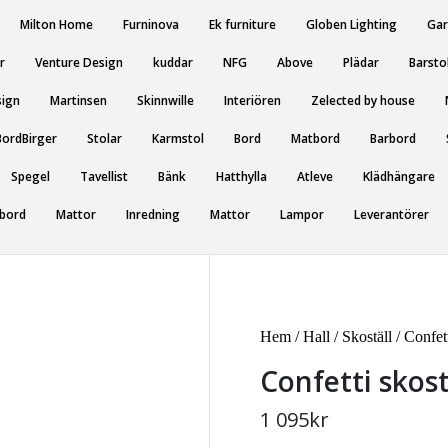
Milton Home
Furninova
Ek furniture
Globen Lighting
Gar
r
Venture Design
kuddar
NFG
Above
Plädar
Barsto
sign
Martinsen
Skinnwille
Interiören
Zelected by house
BordBirger
Stolar
Karmstol
Bord
Matbord
Barbord
Spegel
Tavellist
Bänk
Hatthylla
Atleve
Klädhängare
sbord
Mattor
Inredning
Mattor
Lampor
Leverantörer
Hem
/
Hall
/
Skoställ
/ Confett
Confetti skost
1 095
kr