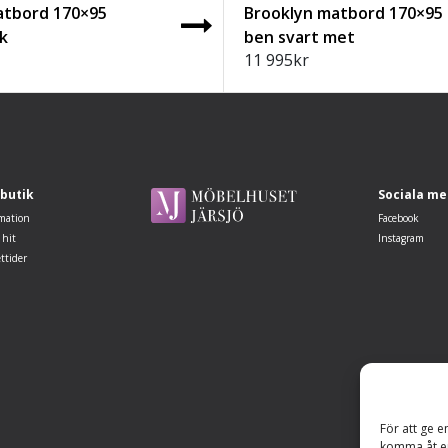
atbord 170×95
Brooklyn matbord 170×95 
k
ben svart met
11 995
kr
 butik
Sociala me
mation
Facebook
 hit
Instagram
ttider
För att ge e
komma åt en