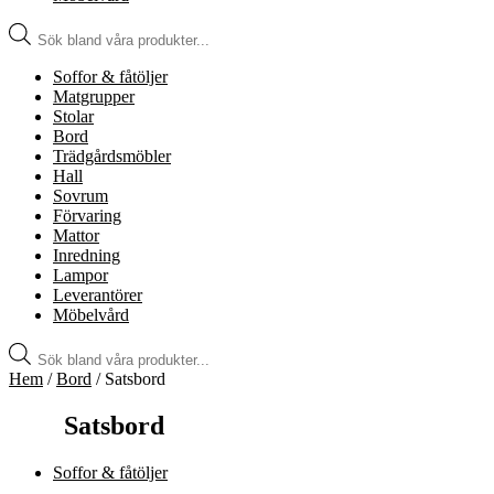
Produktsökning
Soffor & fåtöljer
Matgrupper
Stolar
Bord
Trädgårdsmöbler
Hall
Sovrum
Förvaring
Mattor
Inredning
Lampor
Leverantörer
Möbelvård
Produktsökning
Hem
/
Bord
/ Satsbord
Satsbord
Soffor & fåtöljer