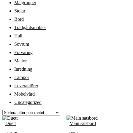
Matgrupper
Stolar
Bord
Trädgårdsmöbler
Hall
Sovrum
Förvaring
Mattor
Inredning
Lampor
Leverantörer
Möbelvård
Uncategorized
Duett
Main satsbord