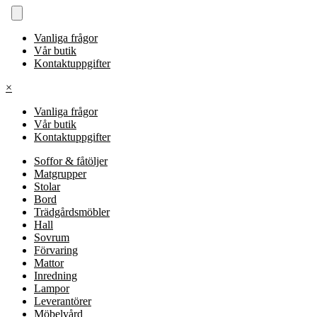
Vanliga frågor
Vår butik
Kontaktuppgifter
×
Vanliga frågor
Vår butik
Kontaktuppgifter
Soffor & fåtöljer
Matgrupper
Stolar
Bord
Trädgårdsmöbler
Hall
Sovrum
Förvaring
Mattor
Inredning
Lampor
Leverantörer
Möbelvård