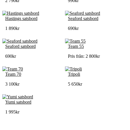
2 790
kr
990
kr
Hastings satsbord
Seaford satsbord
1 890
kr
690
kr
Seaford satsbord
Team 55
690
kr
Pris från:
2 800
kr
Team 70
Tripoli
3 100
kr
5 650
kr
Yumi satsbord
1 995
kr