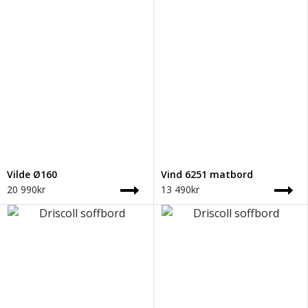
Vilde Ø160
Vind 6251 matbord
20 990
kr
13 490
kr