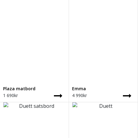
Plaza matbord
Emma
1 690
kr
4 990
kr