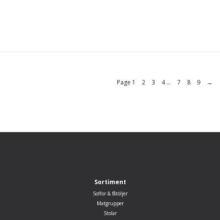
Filippa 140
med Lotta stol
Page
1
2
3
4
…
7
8
9
→
Sortiment
Soffor & fåtöljer
Matgrupper
Stolar