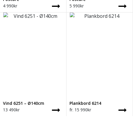
4 990
kr
5 990
kr
Vind 6251 – Ø140cm
Plankbord 6214
13 490
kr
fr.
15 990
kr