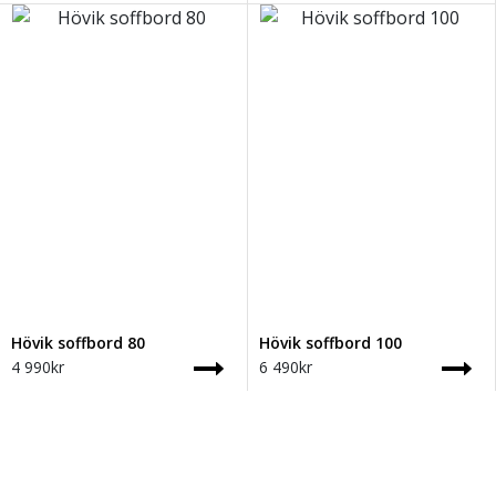
Hövik soffbord 80
Hövik soffbord 100
4 990
kr
6 490
kr