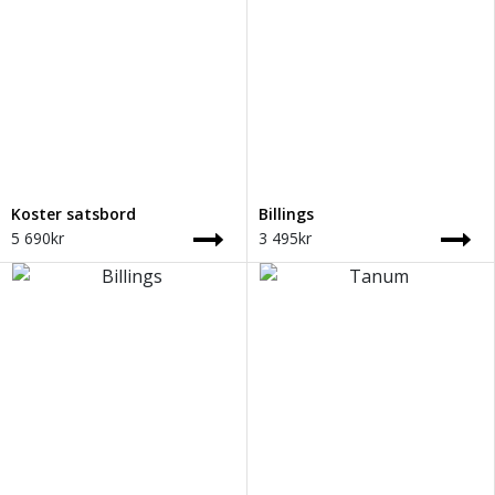
Koster satsbord
Billings
5 690
kr
3 495
kr