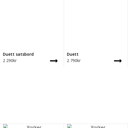
Duett satsbord
Duett
2 290
kr
2 790
kr
Vilde runt matbord
med plats för upp till 4 iläggsskivor!