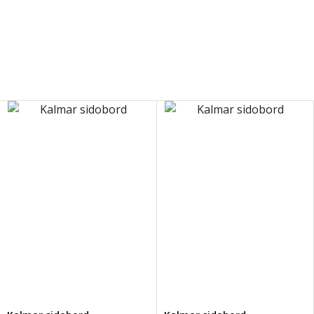
Brooklyn matbord
tillsammans med Alison snurrbar stol!