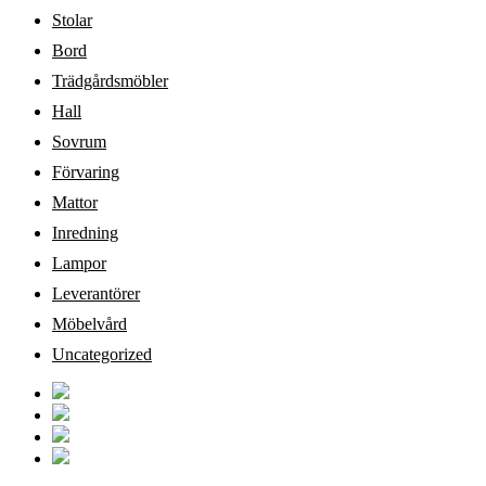
Stolar
Bord
Trädgårdsmöbler
Hall
Sovrum
Förvaring
Mattor
Inredning
Lampor
Leverantörer
Möbelvård
Uncategorized