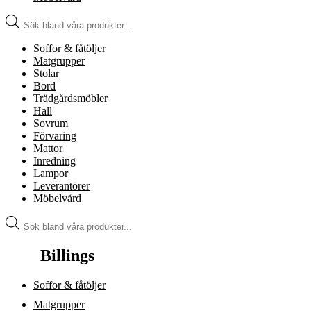
Produktsökning
Soffor & fåtöljer
Matgrupper
Stolar
Bord
Trädgårdsmöbler
Hall
Sovrum
Förvaring
Mattor
Inredning
Lampor
Leverantörer
Möbelvård
Produktsökning
Billings
Soffor & fåtöljer
Matgrupper