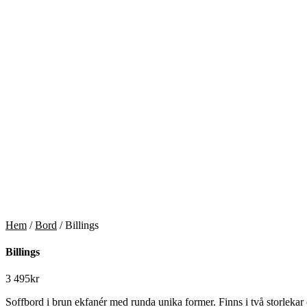
Hem
/
Bord
/ Billings
Billings
3 495
kr
Soffbord i brun ekfanér med runda unika former. Finns i två storlekar