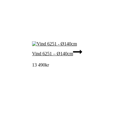
Vind 6251 – Ø140cm
13 490
kr