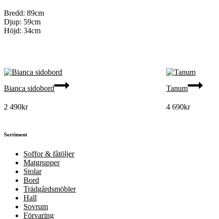
Bredd: 89cm
Djup: 59cm
Höjd: 34cm
Bianca sidobord
Tanum
2 490
kr
4 690
kr
Sortiment
Soffor & fåtöljer
Matgrupper
Stolar
Bord
Trädgårdsmöbler
Hall
Sovrum
Förvaring