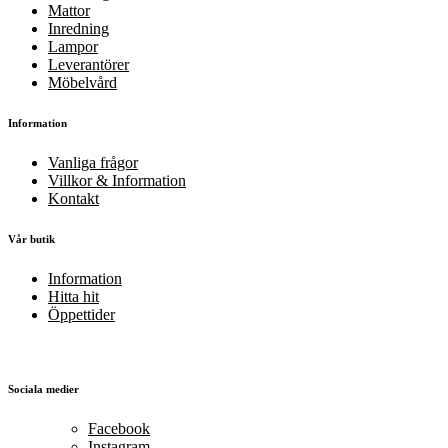
Mattor
Inredning
Lampor
Leverantörer
Möbelvård
Information
Vanliga frågor
Villkor & Information
Kontakt
Vår butik
Information
Hitta hit
Öppettider
Sociala medier
Facebook
Instagram