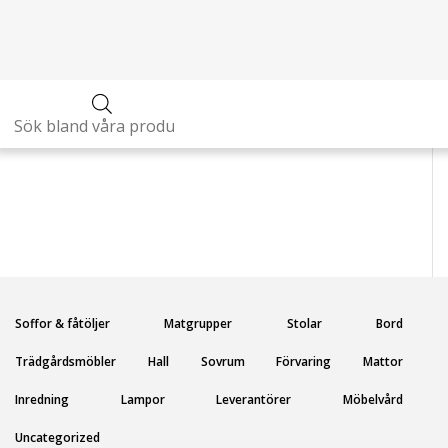
Hem
/
Leverantörer
/ Ernst
Produktsökning
Soffor & fåtöljer
Matgrupper
Stolar
Bord
Trädgårdsmöbler
Hall
Sovrum
Förvaring
Mattor
Inredning
Lampor
Leverantörer
Möbelvård
Uncategorized