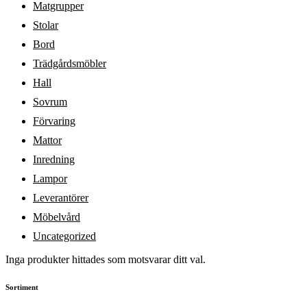
Matgrupper
Stolar
Bord
Trädgårdsmöbler
Hall
Sovrum
Förvaring
Mattor
Inredning
Lampor
Leverantörer
Möbelvård
Uncategorized
Inga produkter hittades som motsvarar ditt val.
Sortiment