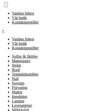
Vanliga frågor
Vår butik
Kontaktuppgifter
×
Vanliga frågor
Vår butik
Kontaktuppgifter
Soffor & fåtöljer
Matgrupper
Stolar
Bord
Trädgårdsmöbler
Hall
Sovrum
Förvaring
Mattor
Inredning
Lampor
Leverantörer
Möbelvård