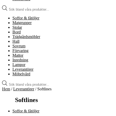
Produktsökning
Soffor & fåtöljer
Matgrupper
Stolar
Bord
Trädgårdsmöbler
Hall
Sovrum
Förvaring
Mattor
Inredning
Lampor
Leverantörer
Möbelvård
Produktsökning
Hem
/
Leverantörer
/ Softlines
Softlines
Soffor & fåtöljer