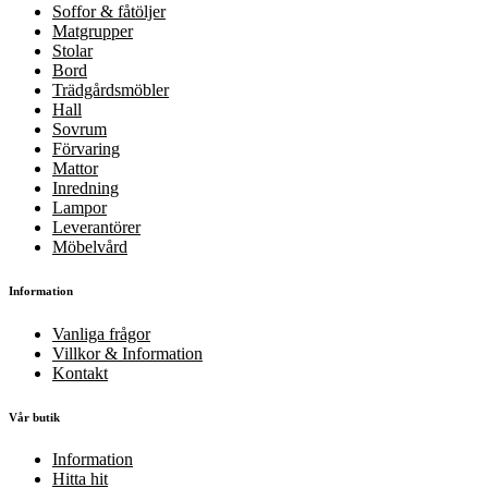
Soffor & fåtöljer
Matgrupper
Stolar
Bord
Trädgårdsmöbler
Hall
Sovrum
Förvaring
Mattor
Inredning
Lampor
Leverantörer
Möbelvård
Information
Vanliga frågor
Villkor & Information
Kontakt
Vår butik
Information
Hitta hit