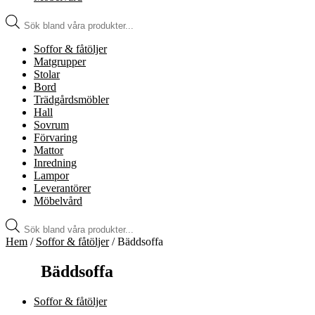
Produktsökning
Soffor & fåtöljer
Matgrupper
Stolar
Bord
Trädgårdsmöbler
Hall
Sovrum
Förvaring
Mattor
Inredning
Lampor
Leverantörer
Möbelvård
Produktsökning
Hem
/
Soffor & fåtöljer
/ Bäddsoffa
Bäddsoffa
Soffor & fåtöljer