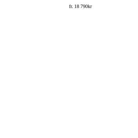
fr.
18 790
kr