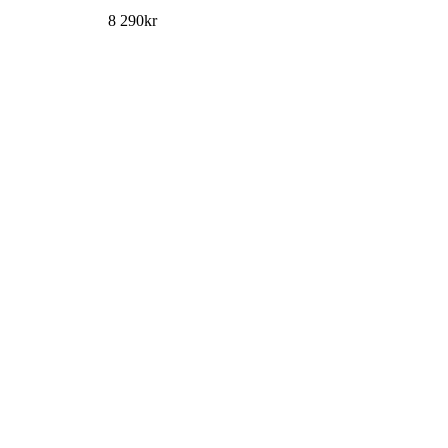
8 290
kr