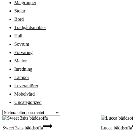
Matgrupper
Stolar
Bord
Trädgårdsmöbler
Hall
Sovrum
Förvaring
Mattor
Inredning
Lampor
Leverantörer
Möbelvård
Uncategorized
Sweet 3sits bäddsoffa
Lucca bäddsoffa