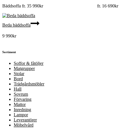
Bäddsoffa fr.
35 990
kr
fr.
16 690
kr
Beda bäddsoffa
9 990
kr
Sortiment
Soffor & fåtöljer
Matgrupper
Stolar
Bord
Trädgårdsmöbler
Hall
Sovrum
Förvaring
Mattor
Inredning
Lampor
Leverantörer
Möbelvård