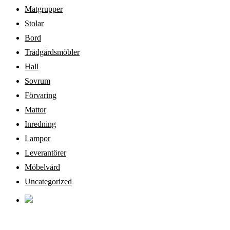
Matgrupper
Stolar
Bord
Trädgårdsmöbler
Hall
Sovrum
Förvaring
Mattor
Inredning
Lampor
Leverantörer
Möbelvård
Uncategorized