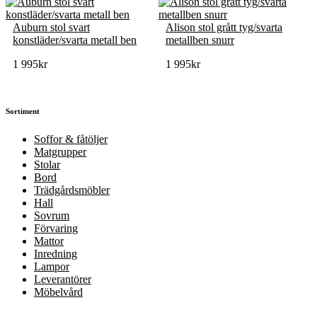
Auburn stol svart
Alison stol grått tyg/svarta
konstläder/svarta metall ben
metallben snurr
1 995
kr
1 995
kr
Sortiment
Soffor & fåtöljer
Matgrupper
Stolar
Bord
Trädgårdsmöbler
Hall
Sovrum
Förvaring
Mattor
Inredning
Lampor
Leverantörer
Möbelvård