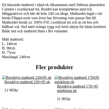
Ett klassiskt matbord i oljad ek tillsammans med Stilrena pinnstolen
Carmen i svartlackad trä. Bordet kan kompletteras med två
tilläggsskivor och blir då hela 240 cm långt. Matbordet ingår i vår
breda Filippa-serie som även har förvaring som passar fint till.
Matbordet består av 100% FSC-certifierat trä och är ett bra och
hållbart val. Stol med svängs rygg och bred sittyta för bästa komfort.
Både stol och matbord finns i fler varianter.
Mått matbord:
L. 140cm
B. 90cm
H. 75cm
Maxlängd. 240cm
Fler produkter
Brooklyn matbord 220×95 ek
Brooklyn matbord 170×95
12 995
kr
mörkbrun ek
11 995
kr