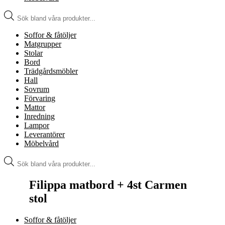
Produktsökning
Soffor & fåtöljer
Matgrupper
Stolar
Bord
Trädgårdsmöbler
Hall
Sovrum
Förvaring
Mattor
Inredning
Lampor
Leverantörer
Möbelvård
Produktsökning
Filippa matbord + 4st Carmen
stol
Soffor & fåtöljer