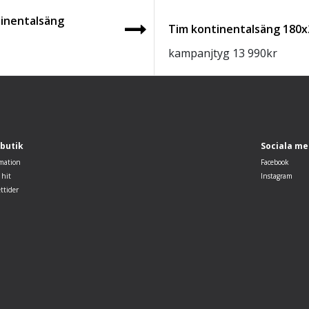
inentalsäng
Tim kontinentalsäng 180
kampanjtyg
13 990
kr
 butik
Sociala me
mation
Facebook
 hit
Instagram
ttider