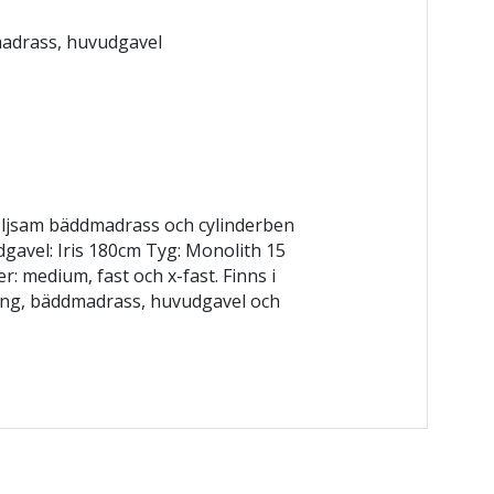
madrass, huvudgavel
följsam bäddmadrass och cylinderben
gavel: Iris 180cm Tyg: Monolith 15
r: medium, fast och x-fast. Finns i
 Säng, bäddmadrass, huvudgavel och