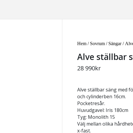
Hem
/
Sovrum
/
Sängar
/ Alv
Alve ställbar
28 990
kr
Alve ställbar säng med 
och cylinderben 16cm.
Pocketresår.
Huvudgavel: Iris 180cm
Tyg: Monolith 15
Välj mellan olika hårdhet
x-fast.