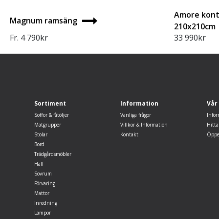
Amore kont
Magnum ramsäng
210x210cm
Fr.
4 790
kr
33 990
kr
Sortiment
Information
Vår
Soffor & fåtöljer
Vanliga frågor
Infor
Matgrupper
Villkor & Information
Hitta
Stolar
Kontakt
Öppe
Bord
Trädgårdsmöbler
Hall
Sovrum
Förvaring
Mattor
Inredning
Lampor