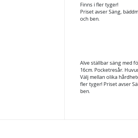
Finns i fler tyger!
Priset avser Säng, bädd
och ben.
Alve ställbar säng med 
16cm. Pocketresår. Huvud
Välj mellan olika hårdhete
fler tyger! Priset avser
ben.