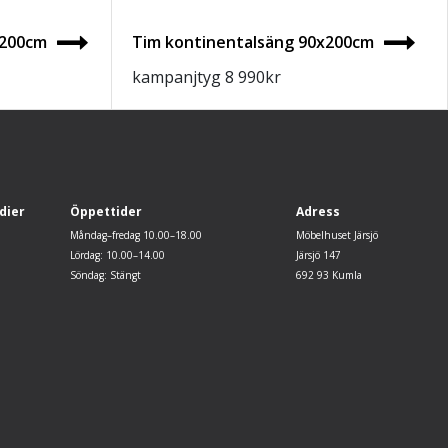
x200cm
Tim kontinentalsäng 90x200cm
kampanjtyg
8 990
kr
dier
Öppettider
Adress
Måndag–fredag 10.00–18.00
Möbelhuset Järsjö
Lördag: 10.00–14.00
Järsjö 147
Söndag: Stängt
692 93 Kumla