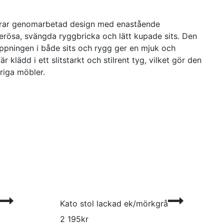
nerar genomarbetad design med enastående
erösa, svängda ryggbricka och lätt kupade sits. Den
ppningen i både sits och rygg ger en mjuk och
r klädd i ett slitstarkt och stilrent tyg, vilket gör den
riga möbler.
Kato stol lackad ek/mörkgrå
2 195
kr