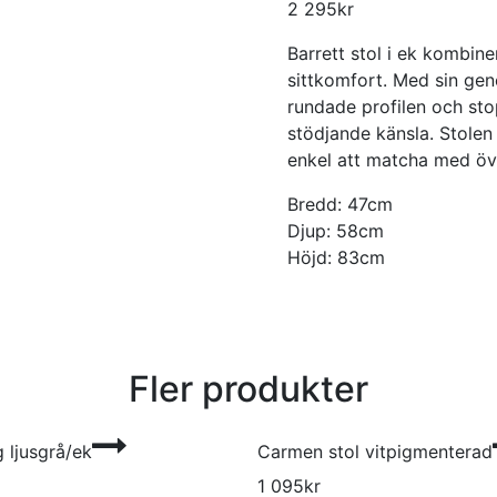
2 295
kr
Barrett stol i ek kombi
sittkomfort. Med sin gen
rundade profilen och sto
stödjande känsla. Stolen ä
enkel att matcha med öv
Bredd: 47cm
Djup: 58cm
Höjd: 83cm
Fler produkter
g ljusgrå/ek
Carmen stol vitpigmenterad
1 095
kr