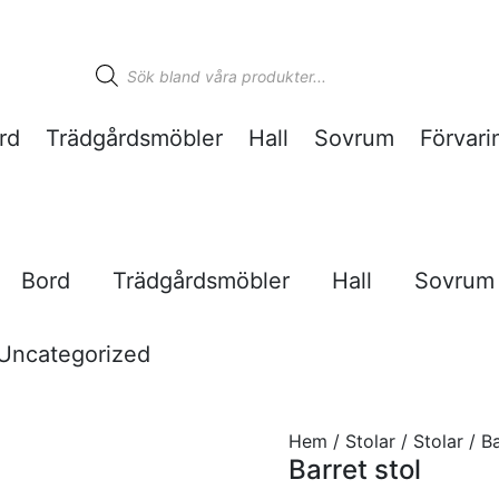
Produktsökning
rd
Trädgårdsmöbler
Hall
Sovrum
Förvari
Bord
Trädgårdsmöbler
Hall
Sovrum
Uncategorized
Hem
/
Stolar
/
Stolar
/ Ba
Barret stol