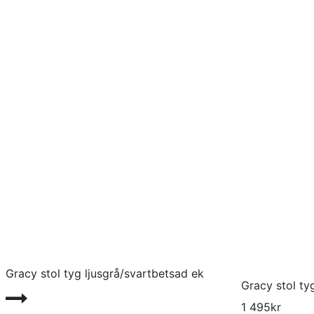
Gracy stol tyg ljusgrå/svartbetsad ek
Gracy stol ty
1 495
kr