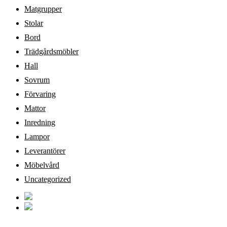
Matgrupper
Stolar
Bord
Trädgårdsmöbler
Hall
Sovrum
Förvaring
Mattor
Inredning
Lampor
Leverantörer
Möbelvård
Uncategorized