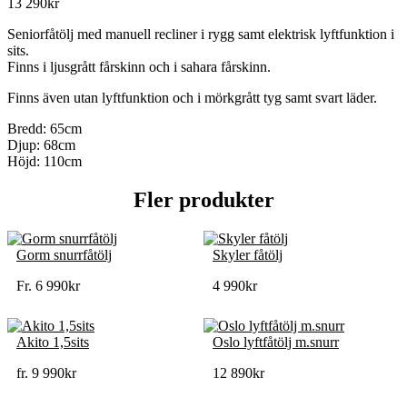
13 290
kr
Seniorfåtölj med manuell recliner i rygg samt elektrisk lyftfunktion i
sits.
Finns i ljusgrått fårskinn och i sahara fårskinn.
Finns även utan lyftfunktion och i mörkgrått tyg samt svart läder.
Bredd: 65cm
Djup: 68cm
Höjd: 110cm
Fler produkter
Gorm snurrfåtölj
Skyler fåtölj
Fr.
6 990
kr
4 990
kr
Akito 1,5sits
Oslo lyftfåtölj m.snurr
fr.
9 990
kr
12 890
kr