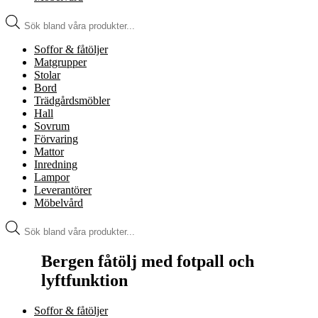
Produktsökning
Soffor & fåtöljer
Matgrupper
Stolar
Bord
Trädgårdsmöbler
Hall
Sovrum
Förvaring
Mattor
Inredning
Lampor
Leverantörer
Möbelvård
Produktsökning
Bergen fåtölj med fotpall och
lyftfunktion
Soffor & fåtöljer