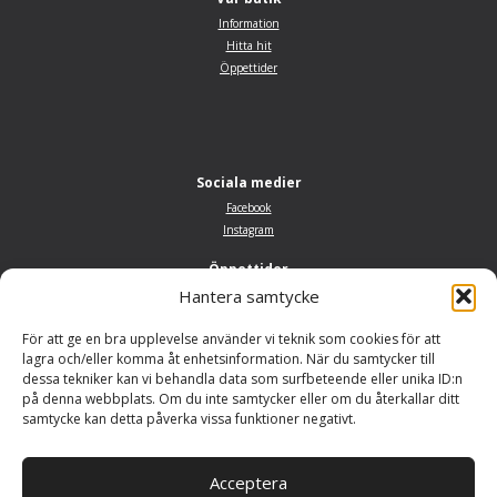
Information
Hitta hit
Öppettider
Sociala medier
Facebook
Instagram
Öppettider
Hantera samtycke
Måndag–fredag 10.00–18.00
Lördag: 10.00–14.00
För att ge en bra upplevelse använder vi teknik som cookies för att
Söndag: Stängt
lagra och/eller komma åt enhetsinformation. När du samtycker till
Adress
dessa tekniker kan vi behandla data som surfbeteende eller unika ID:n
på denna webbplats. Om du inte samtycker eller om du återkallar ditt
Möbelhuset Järsjö
samtycke kan detta påverka vissa funktioner negativt.
Järsjö 147
692 93 Kumla
Acceptera