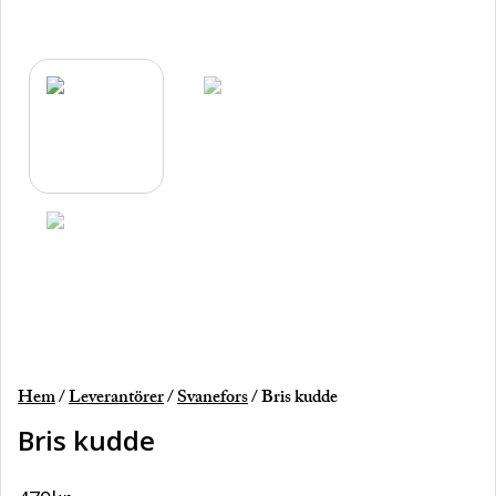
Hem
/
Leverantörer
/
Svanefors
/ Bris kudde
Bris kudde