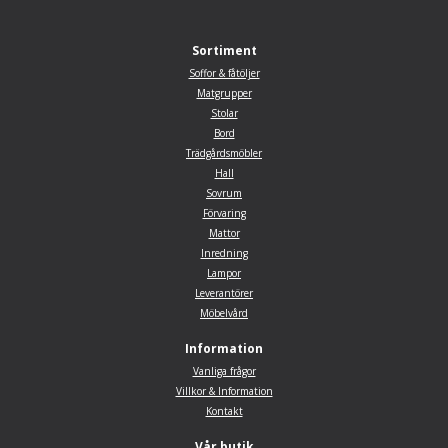
Sortiment
Soffor & fåtöljer
Matgrupper
Stolar
Bord
Trädgårdsmöbler
Hall
Sovrum
Förvaring
Mattor
Inredning
Lampor
Leverantörer
Möbelvård
Information
Vanliga frågor
Villkor & Information
Kontakt
Vår butik