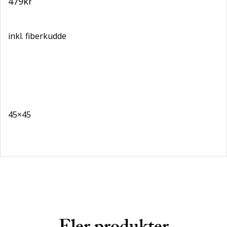
479
kr
inkl. fiberkudde
45×45