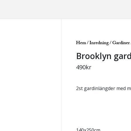
Hem
/
Inredning
/
Gardiner
Brooklyn gar
490
kr
2st gardinlängder med m
140x250cm