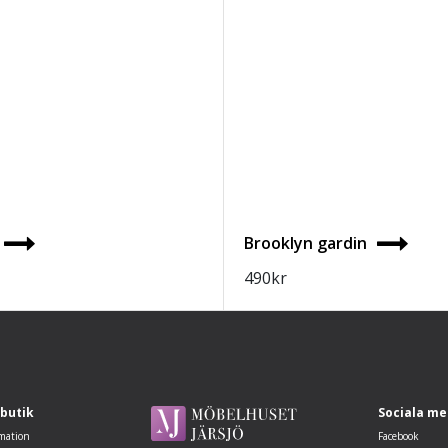
Brooklyn gardin
490
kr
 butik
Sociala me
mation
Facebook