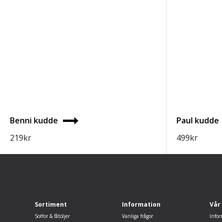
Benni kudde
Paul kudde
219
kr
499
kr
Sortiment
Information
Vår
Soffor & fåtöljer
Vanliga frågor
Infor