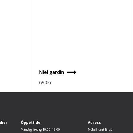
Niel gardin
690
kr
dier
Öppettider
Adress
Måndag–fredag 10.00–18.00
Möbelhuset Järsjö