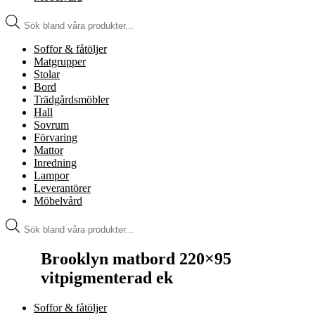
Produktsökning
Soffor & fåtöljer
Matgrupper
Stolar
Bord
Trädgårdsmöbler
Hall
Sovrum
Förvaring
Mattor
Inredning
Lampor
Leverantörer
Möbelvård
Produktsökning
Brooklyn matbord 220×95
vitpigmenterad ek
Soffor & fåtöljer