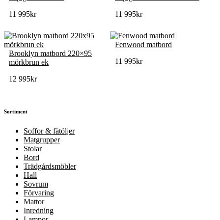
11 995
kr
11 995
kr
Fenwood matbord
Brooklyn matbord 220×95
11 995
kr
mörkbrun ek
12 995
kr
Sortiment
Soffor & fåtöljer
Matgrupper
Stolar
Bord
Trädgårdsmöbler
Hall
Sovrum
Förvaring
Mattor
Inredning
Lampor