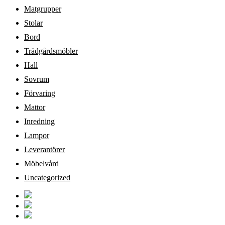
Matgrupper
Stolar
Bord
Trädgårdsmöbler
Hall
Sovrum
Förvaring
Mattor
Inredning
Lampor
Leverantörer
Möbelvård
Uncategorized