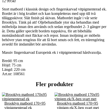
12 995
kr
Stort matbord i klassisk design och fingerskarvad vitpigmenterad ek.
Bordet är i hög kvalitet och kan kompletteras med upp till två
tilläggsskivor. Slät finish på skivan. Matbordet ingår i vår serie
Brooklyn. Tänk på att! Oljebehandlade ytor ska behandlas med
möbelolja innan den används och sedan regelbundet 2- 3 gånger per
år. Detta gäller speciellt bordets toppskiva, för att bibehålla
motståndskraft mot fläckar och repor. Innan inoljning av möbeln
behöver ytan rengöras för att få bort smuts och fett, en trärengöring
avsedd för ändamålet bör användas.
Massiv fingerskarvad Europeisk ek i vitpigmenterad hårdvaxolja.
Bredd: 95 cm
Höjd: 75 cm
Längd: 220 cm
Art.nr: 108561
Fler produkter
Brooklyn matbord 170×95
Brooklyn matbord 170×95
vitpigmenterad ek
vitpigm ek/X-ben svart met