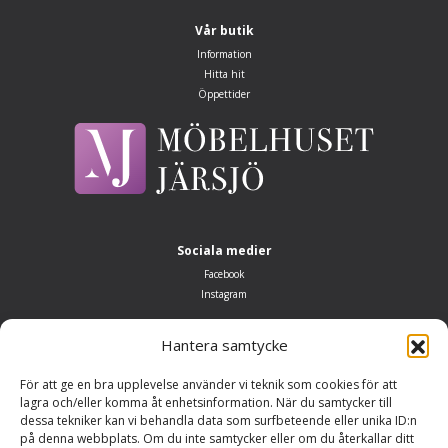
Vår butik
Information
Hitta hit
Öppettider
Sociala medier
Facebook
Instagram
Öppettider
Hantera samtycke
Måndag–fredag 10.00–18.00
Lördag: 10.00–14.00
För att ge en bra upplevelse använder vi teknik som cookies för att
Söndag: Stängt
lagra och/eller komma åt enhetsinformation. När du samtycker till
dessa tekniker kan vi behandla data som surfbeteende eller unika ID:n
Adress
på denna webbplats. Om du inte samtycker eller om du återkallar ditt