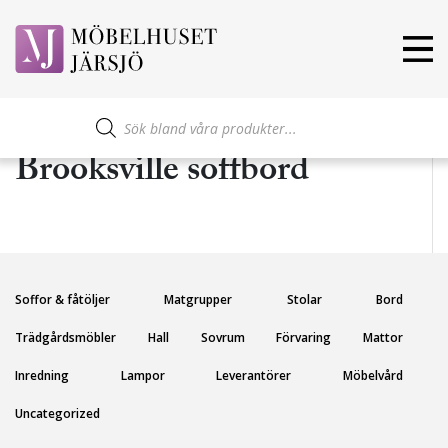
Produktsökning
Brooksville soffbord
Soffor & fåtöljer
Matgrupper
Stolar
Bord
Trädgårdsmöbler
Hall
Sovrum
Förvaring
Mattor
Inredning
Lampor
Leverantörer
Möbelvård
Uncategorized