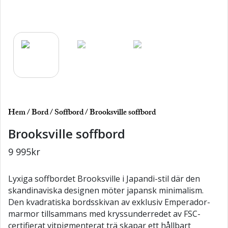
Hem
/
Bord
/
Soffbord
/ Brooksville soffbord
Brooksville soffbord
9 995
kr
Lyxiga soffbordet Brooksville i Japandi-stil där den
skandinaviska designen möter japansk minimalism.
Den kvadratiska bordsskivan av exklusiv Emperador-
marmor tillsammans med kryssunderredet av FSC-
certifierat vitpigmenterat trä skapar ett hållbart