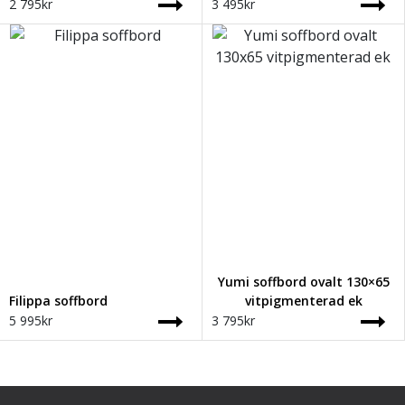
2 795
kr
3 495
kr
Yumi soffbord ovalt 130×65
Filippa soffbord
vitpigmenterad ek
5 995
kr
3 795
kr