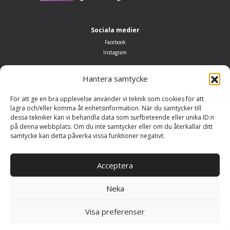
Sociala medier
Facebook
Instagram
Öppettider
Hantera samtycke
Måndag–fredag 10.00–18.00
Lördag: 10.00–14.00
För att ge en bra upplevelse använder vi teknik som cookies för att
Söndag: Stängt
lagra och/eller komma åt enhetsinformation. När du samtycker till
dessa tekniker kan vi behandla data som surfbeteende eller unika ID:n
Adress
på denna webbplats. Om du inte samtycker eller om du återkallar ditt
Möbelhuset Järsjö
samtycke kan detta påverka vissa funktioner negativt.
Järsjö 147
692 93 Kumla
Acceptera
Neka
Copyright Möbelhuset Järsjö 2025
Visa preferenser