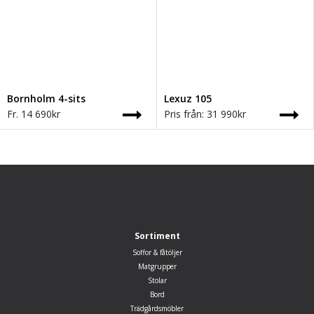
Bornholm 4-sits
Lexuz 105
Fr.
14 690
kr
Pris från:
31 990
kr
Sortiment
Soffor & fåtöljer
Matgrupper
Stolar
Bord
Trädgårdsmöbler