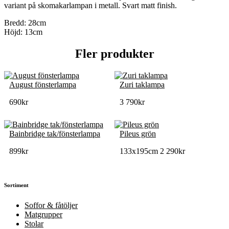
variant på skomakarlampan i metall. Svart matt finish.
Bredd: 28cm
Höjd: 13cm
Fler produkter
August fönsterlampa
Zuri taklampa
690
kr
3 790
kr
Bainbridge tak/fönsterlampa
Pileus grön
899
kr
133x195cm
2 290
kr
Sortiment
Soffor & fåtöljer
Matgrupper
Stolar