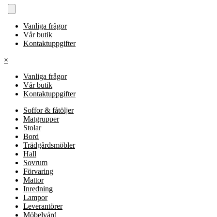
Vanliga frågor
Vår butik
Kontaktuppgifter
×
Vanliga frågor
Vår butik
Kontaktuppgifter
Soffor & fåtöljer
Matgrupper
Stolar
Bord
Trädgårdsmöbler
Hall
Sovrum
Förvaring
Mattor
Inredning
Lampor
Leverantörer
Möbelvård