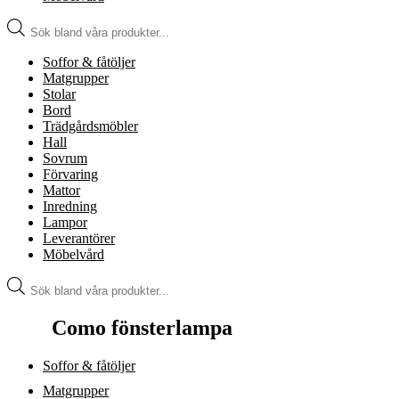
Produktsökning
Soffor & fåtöljer
Matgrupper
Stolar
Bord
Trädgårdsmöbler
Hall
Sovrum
Förvaring
Mattor
Inredning
Lampor
Leverantörer
Möbelvård
Produktsökning
Como fönsterlampa
Soffor & fåtöljer
Matgrupper