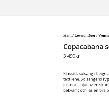
Hem
/
Leverantörer
/
Ventu
Copacabana so
3 490
kr
Klassisk solsäng i beige
textilene. Solsängens ry
justera – njut av en skön 
bekvämt och läs en bra b