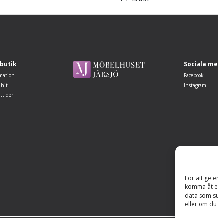
 butik
Sociala me
mation
Facebook
 hit
Instagram
ttider
För att ge e
komma åt en
data som su
eller om du 