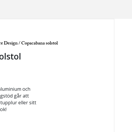
re Design
/ Copacabana solstol
lstol
 aluminium och
ggstöd går att
tupplur eller sitt
ok!