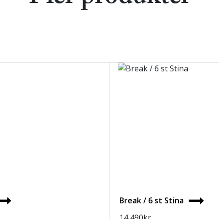
Break / 6 st Stina
14 490
kr