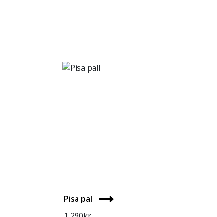
Pisa pall
1 290
kr