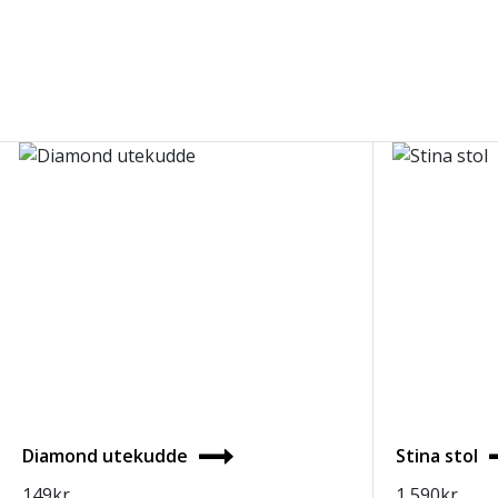
Diamond utekudde
Stina stol
149
kr
1 590
kr