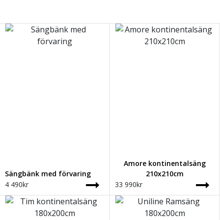
Amore kontinentalsäng
Sängbänk med förvaring
210x210cm
4 490
kr
33 990
kr