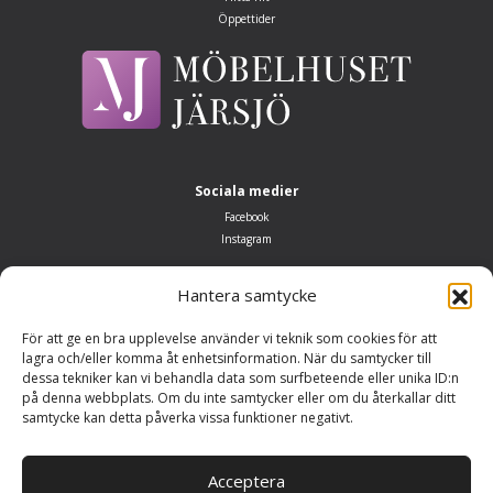
Öppettider
Sociala medier
Facebook
Instagram
Öppettider
Hantera samtycke
Måndag–fredag 10.00–18.00
Lördag: 10.00–14.00
För att ge en bra upplevelse använder vi teknik som cookies för att
Söndag: Stängt
lagra och/eller komma åt enhetsinformation. När du samtycker till
dessa tekniker kan vi behandla data som surfbeteende eller unika ID:n
Adress
på denna webbplats. Om du inte samtycker eller om du återkallar ditt
Möbelhuset Järsjö
samtycke kan detta påverka vissa funktioner negativt.
Järsjö 147
692 93 Kumla
Acceptera