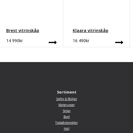
Brest vitrinskåp
Klaara vitrinskåp
14 990
kr
16 490
kr
Sortiment
Soffor & fåtöljer
Matgrupper
Stolar
Bord
Trädgårdsmöbler
Hall