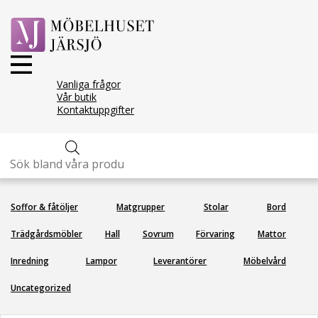
Vanliga frågor
Vår butik
Kontaktuppgifter
Downtown vitrinskåp
Produktsökning
Soffor & fåtöljer
Matgrupper
Stolar
Bord
Trädgårdsmöbler
Hall
Sovrum
Förvaring
Mattor
Inredning
Lampor
Leverantörer
Möbelvård
Uncategorized