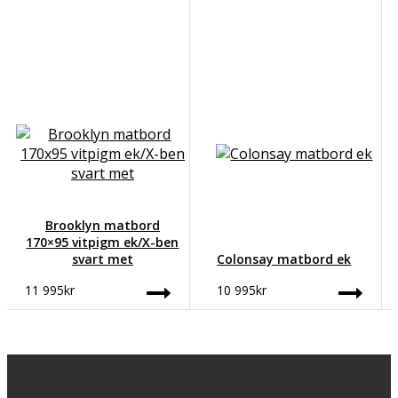
Brooklyn matbord
170×95 vitpigm ek/X-ben
svart met
Colonsay matbord ek
11 995
kr
10 995
kr