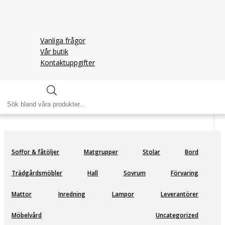
Vanliga frågor
Vår butik
Kontaktuppgifter
Filippa matbord 180
Produktsökning
Soffor & fåtöljer
Matgrupper
Stolar
Bord
Trädgårdsmöbler
Hall
Sovrum
Förvaring
Mattor
Inredning
Lampor
Leverantörer
Möbelvård
Uncategorized