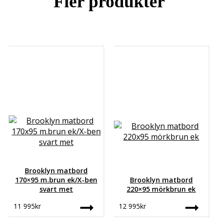
Fler produkter
Brooklyn matbord
170×95 m.brun ek/X-ben
Brooklyn matbord
svart met
220×95 mörkbrun ek
11 995
kr
12 995
kr