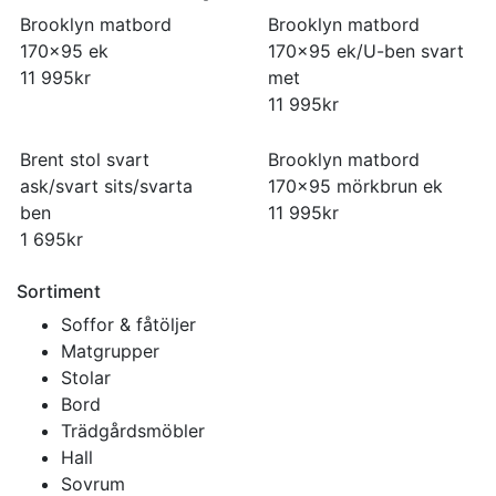
Brooklyn matbord
Brooklyn matbord
170×95 ek
170×95 ek/U-ben svart
11 995
kr
met
11 995
kr
Brent stol svart
Brooklyn matbord
ask/svart sits/svarta
170×95 mörkbrun ek
ben
11 995
kr
1 695
kr
Sortiment
Soffor & fåtöljer
Matgrupper
Stolar
Bord
Trädgårdsmöbler
Hall
Sovrum