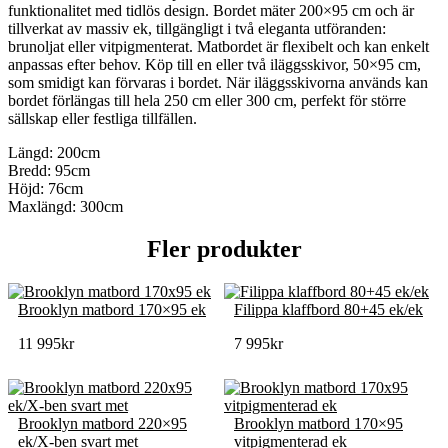
funktionalitet med tidlös design. Bordet mäter 200×95 cm och är
tillverkat av massiv ek, tillgängligt i två eleganta utföranden:
brunoljat eller vitpigmenterat. Matbordet är flexibelt och kan enkelt
anpassas efter behov. Köp till en eller två iläggsskivor, 50×95 cm,
som smidigt kan förvaras i bordet. När iläggsskivorna används kan
bordet förlängas till hela 250 cm eller 300 cm, perfekt för större
sällskap eller festliga tillfällen.
Längd: 200cm
Bredd: 95cm
Höjd: 76cm
Maxlängd: 300cm
Fler produkter
Brooklyn matbord 170×95 ek
Filippa klaffbord 80+45 ek/ek
11 995
kr
7 995
kr
Brooklyn matbord 220×95
Brooklyn matbord 170×95
ek/X-ben svart met
vitpigmenterad ek