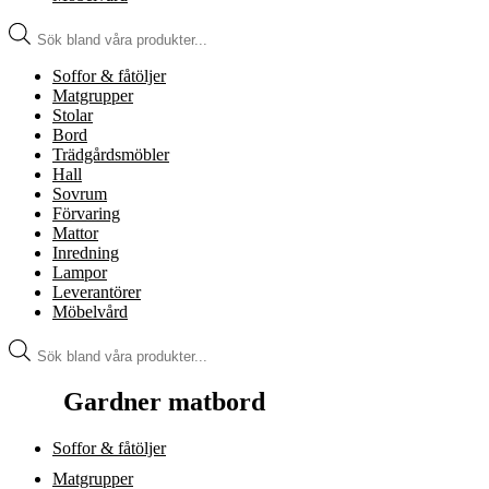
Produktsökning
Soffor & fåtöljer
Matgrupper
Stolar
Bord
Trädgårdsmöbler
Hall
Sovrum
Förvaring
Mattor
Inredning
Lampor
Leverantörer
Möbelvård
Produktsökning
Gardner matbord
Soffor & fåtöljer
Matgrupper