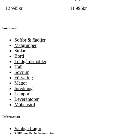
12 995
kr
11 995
kr
Sortiment
Soffor & fåtöljer
Matgrupper
Stolar
Bord
Trädgårdsmöbler
Hall
Sovrum
Förvaring
Mattor
Inredning
Lampor
Leverantörer
Möbelvård
Information
Vanliga frågor
Villkor & Information