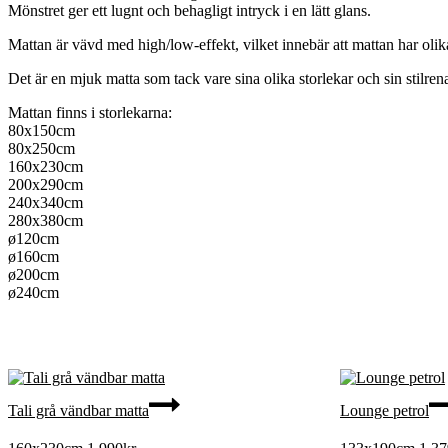
Mönstret ger ett lugnt och behagligt intryck i en lätt glans.
Mattan är vävd med high/low-effekt, vilket innebär att mattan har oli
Det är en mjuk matta som tack vare sina olika storlekar och sin stilre
Mattan finns i storlekarna:
80x150cm
80x250cm
160x230cm
200x290cm
240x340cm
280x380cm
ø120cm
ø160cm
ø200cm
ø240cm
Tali grå vändbar matta
Lounge petrol