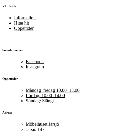
Vår butik
Information
Hitta hit
Öppettider
Sociala medier
Facebook
Instagram
Öppettider
Måndag–fredag 10.00–18.00
Lördag: 10.00–14.00
Söndag: Stängt
Adress
Möbelhuset Järsjö
Järsjö 147