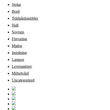
Stolar
Bord
Trädgårdsmöbler
Hall
Sovrum
Förvaring
Mattor
Inredning
Lampor
Leverantörer
Möbelvård
Uncategorized