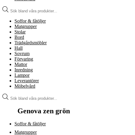
Produktsökning
Soffor & fåtöljer
Matgrupper
Stolar
Bord
Trädgårdsmöbler
Hall
Sovrum
Förvaring
Mattor
Inredning
Lampor
Leverantörer
Möbelvård
Produktsökning
Genova zen grön
Soffor & fåtöljer
Matgrupper