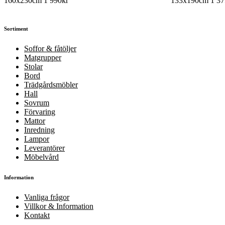
160x230cm
1 990
kr
133x190cm
1 37
Sortiment
Soffor & fåtöljer
Matgrupper
Stolar
Bord
Trädgårdsmöbler
Hall
Sovrum
Förvaring
Mattor
Inredning
Lampor
Leverantörer
Möbelvård
Information
Vanliga frågor
Villkor & Information
Kontakt