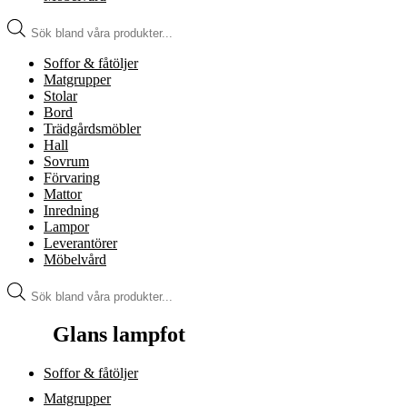
Produktsökning
Soffor & fåtöljer
Matgrupper
Stolar
Bord
Trädgårdsmöbler
Hall
Sovrum
Förvaring
Mattor
Inredning
Lampor
Leverantörer
Möbelvård
Produktsökning
Glans lampfot
Soffor & fåtöljer
Matgrupper