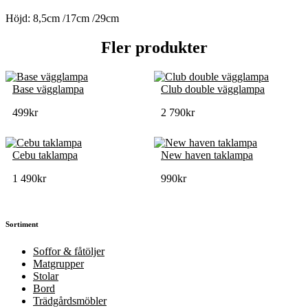
Höjd: 8,5cm /17cm /29cm
Fler produkter
Base vägglampa
Club double vägglampa
499
kr
2 790
kr
Cebu taklampa
New haven taklampa
1 490
kr
990
kr
Sortiment
Soffor & fåtöljer
Matgrupper
Stolar
Bord
Trädgårdsmöbler