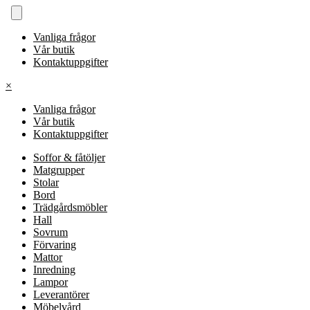
Vanliga frågor
Vår butik
Kontaktuppgifter
×
Vanliga frågor
Vår butik
Kontaktuppgifter
Soffor & fåtöljer
Matgrupper
Stolar
Bord
Trädgårdsmöbler
Hall
Sovrum
Förvaring
Mattor
Inredning
Lampor
Leverantörer
Möbelvård