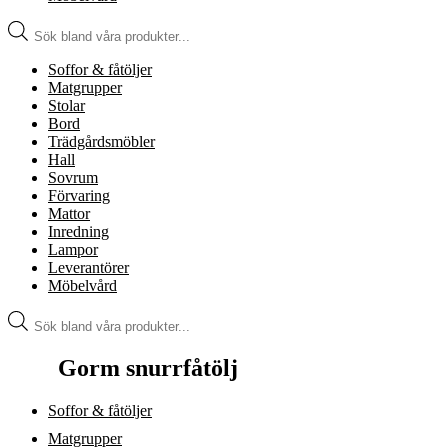
Produktsökning
Soffor & fåtöljer
Matgrupper
Stolar
Bord
Trädgårdsmöbler
Hall
Sovrum
Förvaring
Mattor
Inredning
Lampor
Leverantörer
Möbelvård
Produktsökning
Gorm snurrfåtölj
Soffor & fåtöljer
Matgrupper