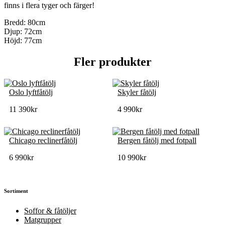
finns i flera tyger och färger!
Bredd: 80cm
Djup: 72cm
Höjd: 77cm
Fler produkter
Oslo lyftfåtölj
Skyler fåtölj
11 390
kr
4 990
kr
Chicago reclinerfåtölj
Bergen fåtölj med fotpall
6 990
kr
10 990
kr
Sortiment
Soffor & fåtöljer
Matgrupper