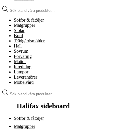
Produktsökning
Soffor & fåtöljer
Matgrupper
Stolar
Bord
Trädgårdsmöbler
Hall
Sovrum
Förvaring
Mattor
Inredning
Lampor
Leverantörer
Möbelvård
Produktsökning
Halifax sideboard
Soffor & fåtöljer
Matgrupper