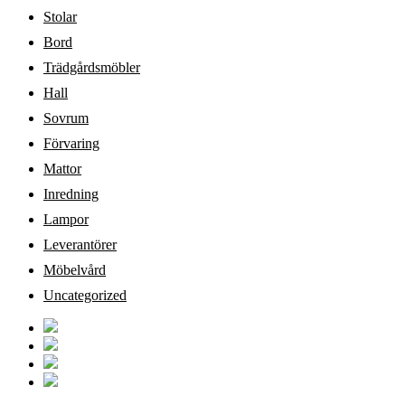
Stolar
Bord
Trädgårdsmöbler
Hall
Sovrum
Förvaring
Mattor
Inredning
Lampor
Leverantörer
Möbelvård
Uncategorized