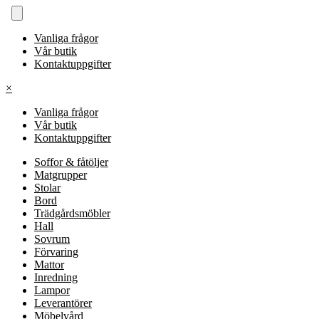
Vanliga frågor
Vår butik
Kontaktuppgifter
×
Vanliga frågor
Vår butik
Kontaktuppgifter
Soffor & fåtöljer
Matgrupper
Stolar
Bord
Trädgårdsmöbler
Hall
Sovrum
Förvaring
Mattor
Inredning
Lampor
Leverantörer
Möbelvård