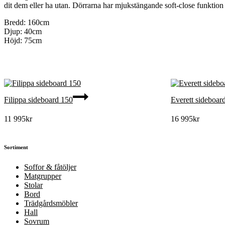
dit dem eller ha utan. Dörrarna har mjukstängande soft-close funktion 
Bredd: 160cm
Djup: 40cm
Höjd: 75cm
Filippa sideboard 150
Everett sideboard
11 995
kr
16 995
kr
Sortiment
Soffor & fåtöljer
Matgrupper
Stolar
Bord
Trädgårdsmöbler
Hall
Sovrum