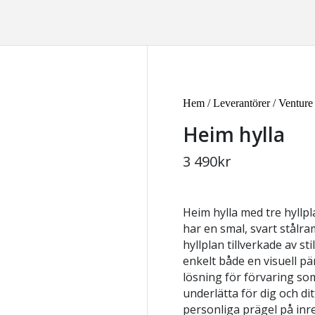
Hem
/
Leverantörer
/
Venture
Heim hylla
3 490
kr
Heim hylla med tre hyllpl
har en smal, svart stålra
hyllplan tillverkade av stil
enkelt både en visuell pä
lösning för förvaring s
underlätta för dig och dit
personliga prägel på in