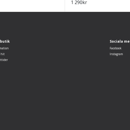
1 290
kr
 butik
Sociala me
mation
Facebook
 hit
Instagram
ttider