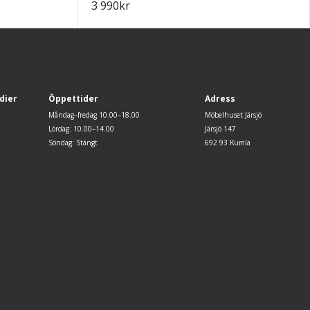
3 990
kr
dier
Öppettider
Adress
Måndag–fredag 10.00–18.00
Möbelhuset Järsjö
Lördag: 10.00–14.00
Järsjö 147
Söndag: Stängt
692 93 Kumla