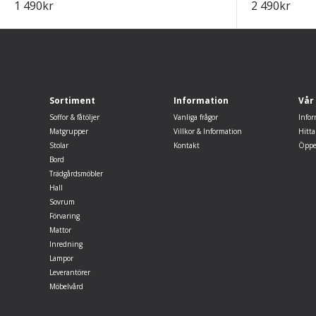
1 490
kr
2 490
kr
Sortiment
Information
Vår
Soffor & fåtöljer
Vanliga frågor
Infor
Matgrupper
Villkor & Information
Hitta
Stolar
Kontakt
Öppe
Bord
Trädgårdsmöbler
Hall
Sovrum
Förvaring
Mattor
Inredning
Lampor
Leverantörer
Möbelvård