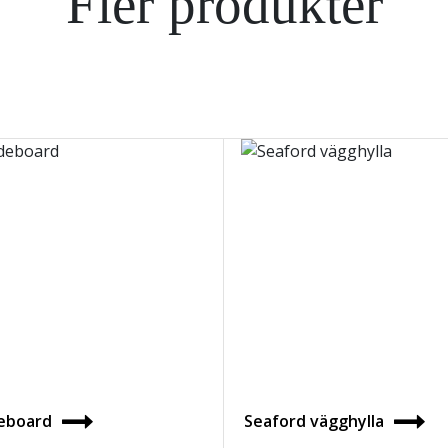
Fler produkter
deboard
Seaford vägghylla