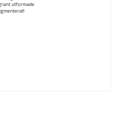
grant utformade
pigmenterat!