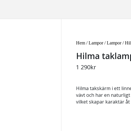
Hem
/
Lampor
/
Lampor
/ Hi
Hilma taklam
1 290
kr
Hilma takskärm i ett linn
vävt och har en naturligt
vilket skapar karaktär åt