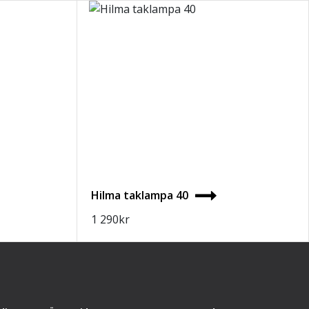
Hilma taklampa 40
1 290
kr