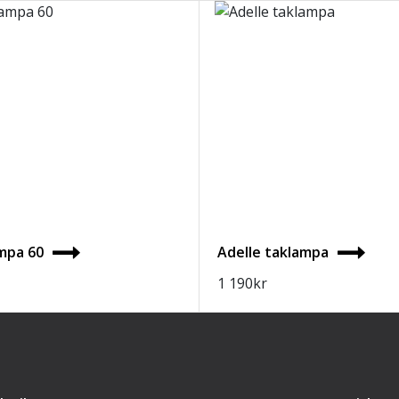
mpa 60
Adelle taklampa
1 190
kr