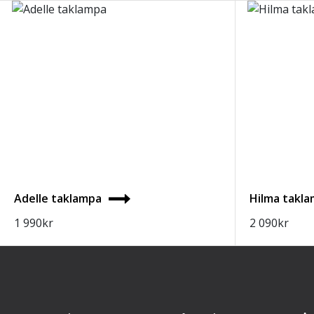
Adelle taklampa
Hilma takla
1 990
kr
2 090
kr