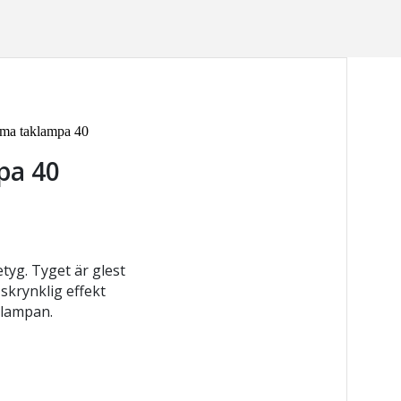
lma taklampa 40
pa 40
etyg. Tyget är glest
 skrynklig effekt
 lampan.