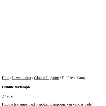
Hem
/
Leverantörer
/
Globen Lighting
/ Hubble taklampa
Hubble taklampa
2 490
kr
Hubble taklampa med 5 spottar. Lamporna kan vinklas både