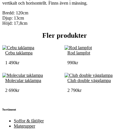
vertikalt och horisontellt. Finns även i mässing.
Bredd: 120cm
Djup: 13cm
Höjd: 17,8cm
Fler produkter
Cebu taklampa
Rod lampfot
1 490
kr
990
kr
Molecular taklampa
Club double vägglampa
2 690
kr
2 790
kr
Sortiment
Soffor & fåtöljer
Matgrupper