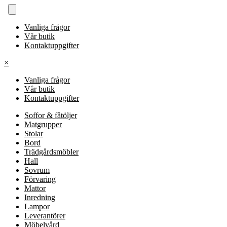
Vanliga frågor
Vår butik
Kontaktuppgifter
×
Vanliga frågor
Vår butik
Kontaktuppgifter
Soffor & fåtöljer
Matgrupper
Stolar
Bord
Trädgårdsmöbler
Hall
Sovrum
Förvaring
Mattor
Inredning
Lampor
Leverantörer
Möbelvård