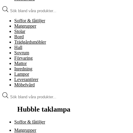
Produktsökning
Soffor & fåtöljer
Matgrupper
Stolar
Bord
Trädgårdsmöbler
Hall
Sovrum
Förvaring
Mattor
Inredning
Lampor
Leverantörer
Möbelvård
Produktsökning
Hubble taklampa
Soffor & fåtöljer
Matgrupper