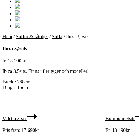
Hem
/
Soffor & fåtöljer
/
Soffa
/ Ibiza 3,5sits
Ibiza 3,5sits
fr.
18 290
kr
Ibiza 3,5sits. Finns i fler tyger och modeller!
Bredd: 268cm
Djup: 115cm
Valetta 3-sits
Bornholm 4sits
Pris från:
17 690
kr
Fr.
13 490
kr