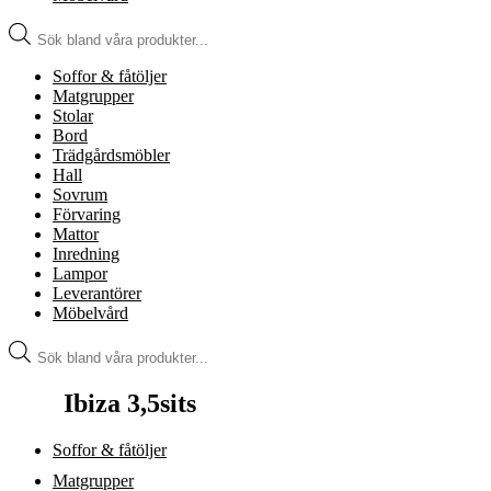
Produktsökning
Soffor & fåtöljer
Matgrupper
Stolar
Bord
Trädgårdsmöbler
Hall
Sovrum
Förvaring
Mattor
Inredning
Lampor
Leverantörer
Möbelvård
Produktsökning
Ibiza 3,5sits
Soffor & fåtöljer
Matgrupper