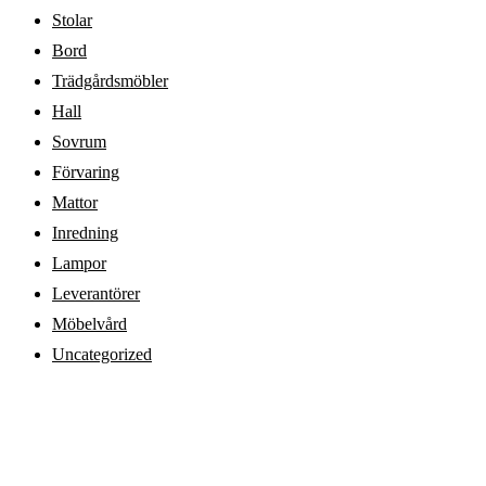
Stolar
Bord
Trädgårdsmöbler
Hall
Sovrum
Förvaring
Mattor
Inredning
Lampor
Leverantörer
Möbelvård
Uncategorized