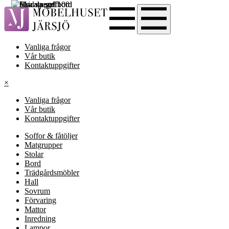
Vanliga frågor
Vår butik
Kontaktuppgifter
×
Vanliga frågor
Vår butik
Kontaktuppgifter
Soffor & fåtöljer
Matgrupper
Stolar
Bord
Trädgårdsmöbler
Hall
Sovrum
Förvaring
Mattor
Inredning
Lampor