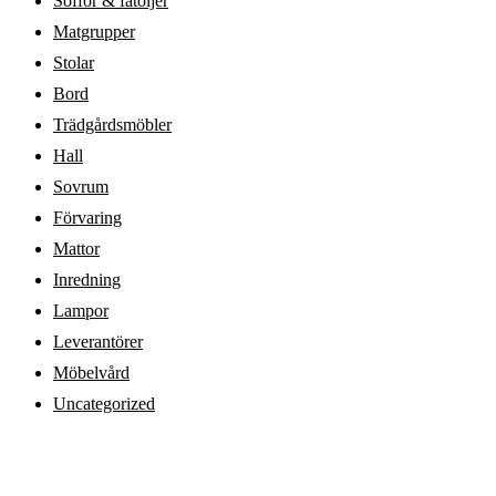
Soffor & fåtöljer
Matgrupper
Stolar
Bord
Trädgårdsmöbler
Hall
Sovrum
Förvaring
Mattor
Inredning
Lampor
Leverantörer
Möbelvård
Uncategorized