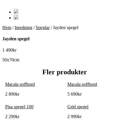
Hem
/
Inredning
/
Speglar
/ Jayden spegel
Jayden spegel
1 490
kr
50x70cm
Fler produkter
Macala soffbord
Macala soffbord
2 890
kr
5 690
kr
Pisa spegel 100
Grid spegel
2 290
kr
2 990
kr