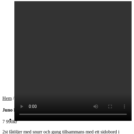
Hem
/
Trädgårdsmöbler
/ Juno lounge
Juno lounge
7 990
kr
2st fåtöljer med snurr och gung tillsammans med ett sidobord i