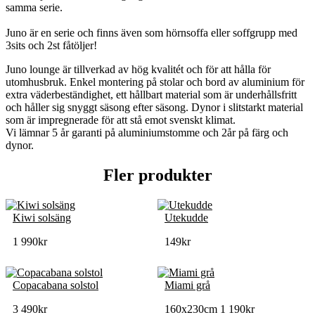
samma serie.
.
Juno är en serie och finns även som hörnsoffa eller soffgrupp med
3sits och 2st fåtöljer!
Juno lounge är tillverkad av hög kvalitét och för att hålla för
utomhusbruk. Enkel montering på stolar och bord av aluminium för
extra väderbeständighet, ett hållbart material som är underhållsfritt
och håller sig snyggt säsong efter säsong. Dynor i slitstarkt material
som är impregnerade för att stå emot svenskt klimat.
Vi lämnar 5 år garanti på aluminiumstomme och 2år på färg och
dynor.
Fler produkter
Kiwi solsäng
Utekudde
1 990
kr
149
kr
Copacabana solstol
Miami grå
3 490
kr
160x230cm
1 190
kr