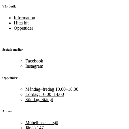
Vår butik
Information
Hitta hit
Öppettider
Sociala medier
Facebook
Instagram
Öppettider
Måndag–fredag 10.00–18.00
Lördag: 10.00–14.00
Söndag: Stängt
Adress
Möbelhuset Järsjö
Järsjö 147