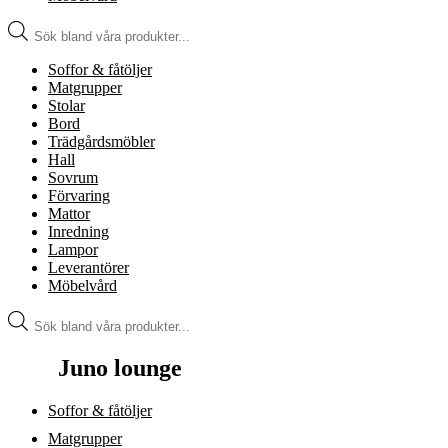
Produktsökning
Soffor & fåtöljer
Matgrupper
Stolar
Bord
Trädgårdsmöbler
Hall
Sovrum
Förvaring
Mattor
Inredning
Lampor
Leverantörer
Möbelvård
Produktsökning
Juno lounge
Soffor & fåtöljer
Matgrupper