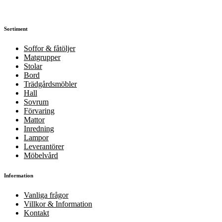
Sortiment
Soffor & fåtöljer
Matgrupper
Stolar
Bord
Trädgårdsmöbler
Hall
Sovrum
Förvaring
Mattor
Inredning
Lampor
Leverantörer
Möbelvård
Information
Vanliga frågor
Villkor & Information
Kontakt