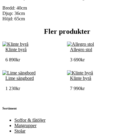
Bredd: 40cm
Djup: 36cm
Höjd: 65cm
Fler produkter
Klinte byrå
Allegro stol
6 890
kr
3 690
kr
Lime sängbord
Klinte byrå
1 230
kr
7 990
kr
Sortiment
Soffor & fåtöljer
Matgrupper
Stolar