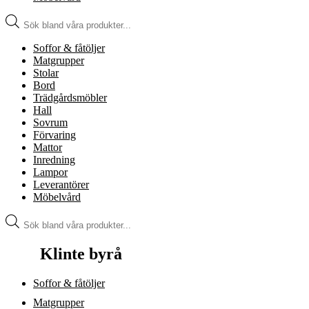
Produktsökning
Soffor & fåtöljer
Matgrupper
Stolar
Bord
Trädgårdsmöbler
Hall
Sovrum
Förvaring
Mattor
Inredning
Lampor
Leverantörer
Möbelvård
Produktsökning
Klinte byrå
Soffor & fåtöljer
Matgrupper