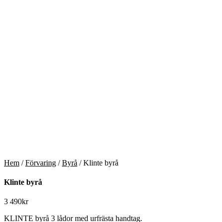
Hem
/
Förvaring
/
Byrå
/ Klinte byrå
Klinte byrå
3 490
kr
KLINTE byrå 3 lådor med urfrästa handtag.