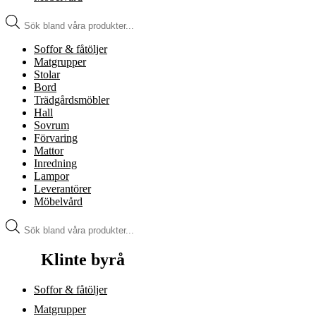
Produktsökning
Soffor & fåtöljer
Matgrupper
Stolar
Bord
Trädgårdsmöbler
Hall
Sovrum
Förvaring
Mattor
Inredning
Lampor
Leverantörer
Möbelvård
Produktsökning
Klinte byrå
Soffor & fåtöljer
Matgrupper