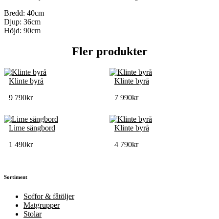
Bredd: 40cm
Djup: 36cm
Höjd: 90cm
Fler produkter
Klinte byrå
Klinte byrå
9 790
kr
7 990
kr
Lime sängbord
Klinte byrå
1 490
kr
4 790
kr
Sortiment
Soffor & fåtöljer
Matgrupper
Stolar