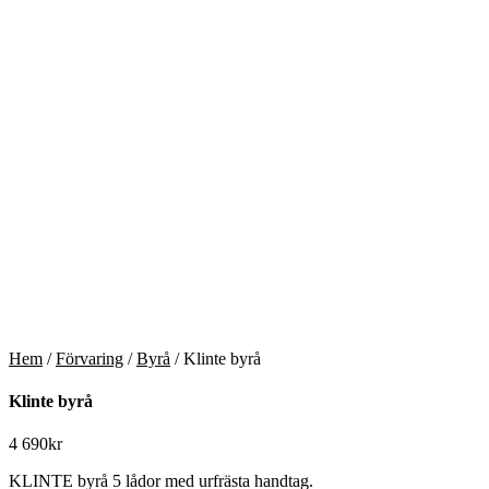
Hem
/
Förvaring
/
Byrå
/ Klinte byrå
Klinte byrå
4 690
kr
KLINTE byrå 5 lådor med urfrästa handtag.