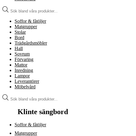
Produktsökning
Soffor & fåtöljer
Matgrupper
Stolar
Bord
Trädgårdsmöbler
Hall
Sovrum
Förvaring
Mattor
Inredning
Lampor
Leverantörer
Möbelvård
Produktsökning
Klinte sängbord
Soffor & fåtöljer
Matgrupper