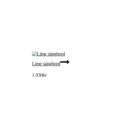
Lime sängbord
1 030
kr