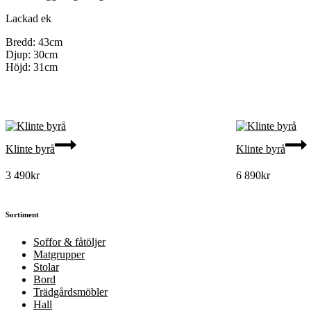
Lackad ek
Bredd: 43cm
Djup: 30cm
Höjd: 31cm
Klinte byrå
Klinte byrå
3 490
kr
6 890
kr
Sortiment
Soffor & fåtöljer
Matgrupper
Stolar
Bord
Trädgårdsmöbler
Hall