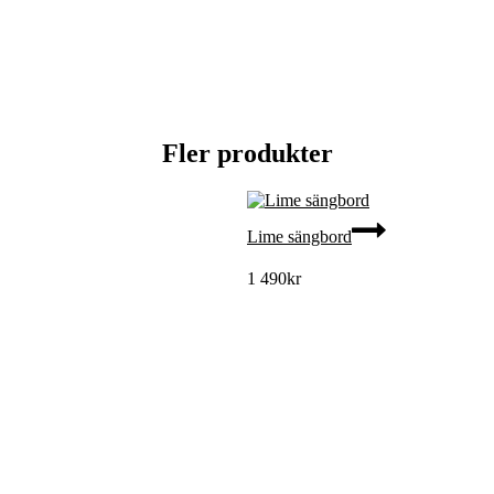
Fler produkter
Lime sängbord
1 490
kr