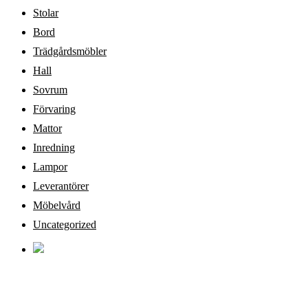
Stolar
Bord
Trädgårdsmöbler
Hall
Sovrum
Förvaring
Mattor
Inredning
Lampor
Leverantörer
Möbelvård
Uncategorized