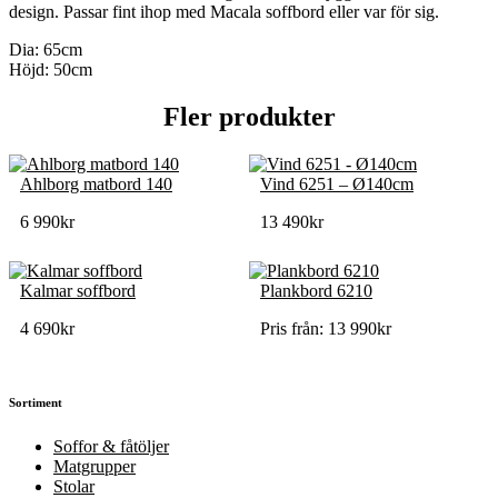
design. Passar fint ihop med Macala soffbord eller var för sig.
Dia: 65cm
Höjd: 50cm
Fler produkter
Ahlborg matbord 140
Vind 6251 – Ø140cm
6 990
kr
13 490
kr
Kalmar soffbord
Plankbord 6210
4 690
kr
Pris från:
13 990
kr
Sortiment
Soffor & fåtöljer
Matgrupper
Stolar