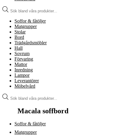
Produktsökning
Soffor & fåtöljer
Matgrupper
Stolar
Bord
Trädgårdsmöbler
Hall
Sovrum
Förvaring
Mattor
Inredning
Lampor
Leverantörer
Möbelvård
Produktsökning
Macala soffbord
Soffor & fåtöljer
Matgrupper