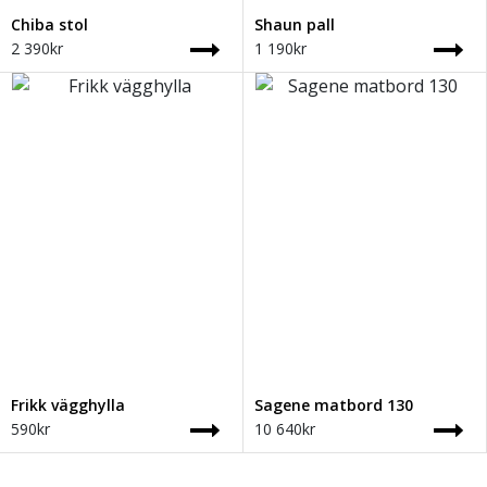
Chiba stol
Shaun pall
2 390
kr
1 190
kr
Frikk vägghylla
Sagene matbord 130
590
kr
10 640
kr