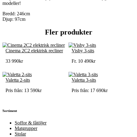
modeller!
Bredd: 246cm
Djup: 97cm
Fler produkter
Cinema 2C2 elektrisk recliner
Visby 3-sits
33 990
kr
Fr.
10 490
kr
Valetta 2-sits
Valetta 3-sits
Pris från:
13 590
kr
Pris från:
17 690
kr
Sortiment
Soffor & fåtöljer
Matgrupper
Stolar