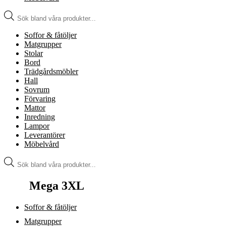
Produktsökning
Soffor & fåtöljer
Matgrupper
Stolar
Bord
Trädgårdsmöbler
Hall
Sovrum
Förvaring
Mattor
Inredning
Lampor
Leverantörer
Möbelvård
Produktsökning
Mega 3XL
Soffor & fåtöljer
Matgrupper