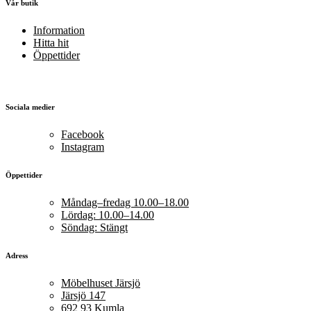
Vår butik
Information
Hitta hit
Öppettider
Sociala medier
Facebook
Instagram
Öppettider
Måndag–fredag 10.00–18.00
Lördag: 10.00–14.00
Söndag: Stängt
Adress
Möbelhuset Järsjö
Järsjö 147
692 93 Kumla