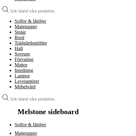
Produktsökning
Soffor & fåtöljer
Matgrupper
Stolar
Bord
Trädgårdsmöbler
Hall
Sovrum
Förvaring
Mattor
Inredning
Lampor
Leverantörer
Möbelvård
Produktsökning
Melstone sideboard
Soffor & fåtöljer
Matgrupper