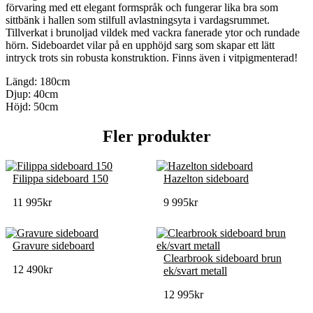
förvaring med ett elegant formspråk och fungerar lika bra som
sittbänk i hallen som stilfull avlastningsyta i vardagsrummet.
Tillverkat i brunoljad vildek med vackra fanerade ytor och rundade
hörn. Sideboardet vilar på en upphöjd sarg som skapar ett lätt
intryck trots sin robusta konstruktion. Finns även i vitpigmenterad!
Längd: 180cm
Djup: 40cm
Höjd: 50cm
Fler produkter
Filippa sideboard 150
Hazelton sideboard
11 995
kr
9 995
kr
Gravure sideboard
Clearbrook sideboard brun
12 490
kr
ek/svart metall
12 995
kr