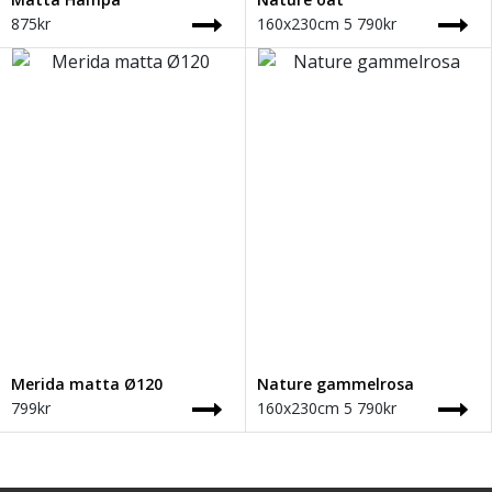
875
kr
160x230cm
5 790
kr
Merida matta Ø120
Nature gammelrosa
799
kr
160x230cm
5 790
kr