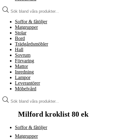
Produktsökning
Soffor & fåtöljer
Matgrupper
Stolar
Bord
Trädgårdsmöbler
Hall
Sovrum
Förvaring
Mattor
Inredning
Lampor
Leverantörer
Möbelvård
Produktsökning
Milford kroklist 80 ek
Soffor & fåtöljer
Matgrupper