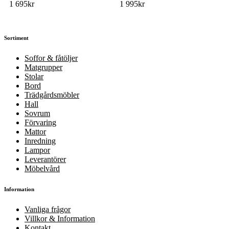
1 695
kr
1 995
kr
Sortiment
Soffor & fåtöljer
Matgrupper
Stolar
Bord
Trädgårdsmöbler
Hall
Sovrum
Förvaring
Mattor
Inredning
Lampor
Leverantörer
Möbelvård
Information
Vanliga frågor
Villkor & Information
Kontakt