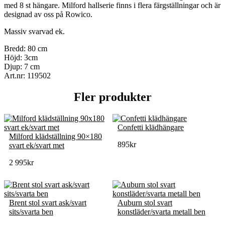
med 8 st hängare. Milford hallserie finns i flera färgställningar och är
designad av oss på Rowico.
Massiv svarvad ek.
Bredd: 80 cm
Höjd: 3cm
Djup: 7 cm
Art.nr: 119502
Fler produkter
Confetti klädhängare
Milford klädställning 90×180
895
kr
svart ek/svart met
2 995
kr
Brent stol svart ask/svart
Auburn stol svart
sits/svarta ben
konstläder/svarta metall ben