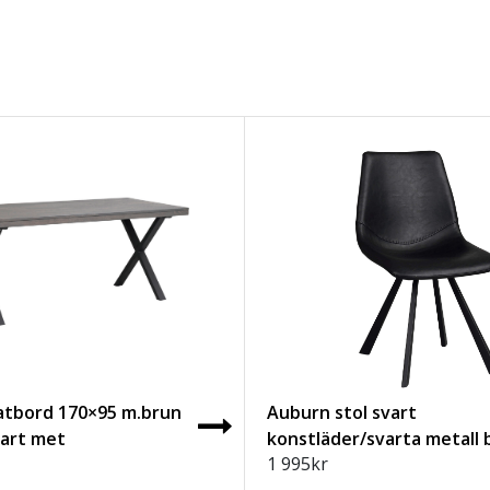
atbord 170×95 m.brun
Auburn stol svart
vart met
konstläder/svarta metall 
1 995
kr