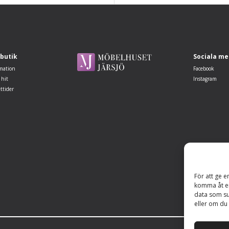
 butik
Sociala me
mation
Facebook
 hit
Instagram
ttider
För att ge e
komma åt en
data som su
eller om du 