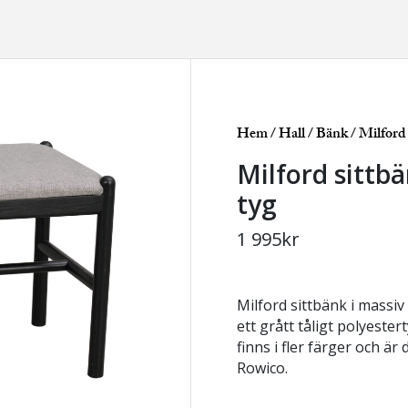
Hem
/
Hall
/
Bänk
/ Milford 
Milford sittbä
tyg
1 995
kr
Milford sittbänk i massiv
ett grått tåligt polyester
finns i fler färger och är
Rowico.