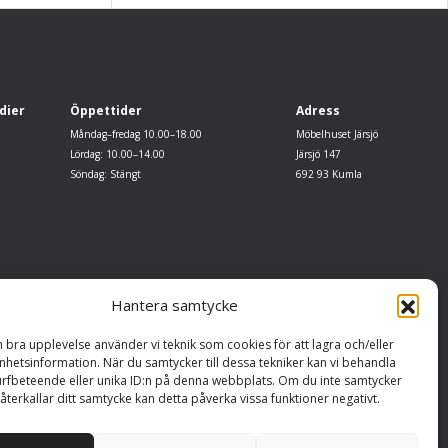
dier
Öppettider
Adress
Måndag–fredag 10.00–18.00
Möbelhuset Järsjö
Lördag: 10.00–14.00
Järsjö 147
Söndag: Stängt
692 93 Kumla
Hantera samtycke
n bra upplevelse använder vi teknik som cookies för att lagra och/eller
hetsinformation. När du samtycker till dessa tekniker kan vi behandla
rfbeteende eller unika ID:n på denna webbplats. Om du inte samtycker
återkallar ditt samtycke kan detta påverka vissa funktioner negativt.