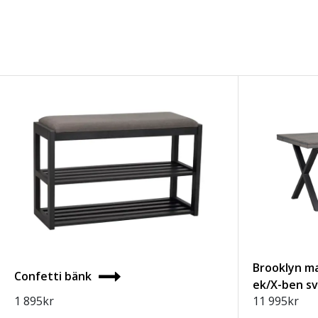
Brooklyn m
Confetti bänk
ek/X-ben s
1 895
kr
11 995
kr