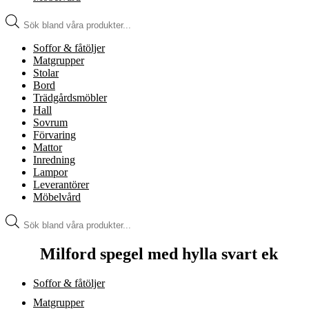
Produktsökning
Soffor & fåtöljer
Matgrupper
Stolar
Bord
Trädgårdsmöbler
Hall
Sovrum
Förvaring
Mattor
Inredning
Lampor
Leverantörer
Möbelvård
Produktsökning
Milford spegel med hylla svart ek
Soffor & fåtöljer
Matgrupper