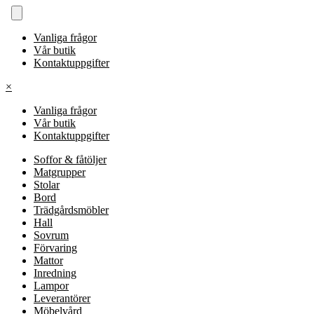
Vanliga frågor
Vår butik
Kontaktuppgifter
×
Vanliga frågor
Vår butik
Kontaktuppgifter
Soffor & fåtöljer
Matgrupper
Stolar
Bord
Trädgårdsmöbler
Hall
Sovrum
Förvaring
Mattor
Inredning
Lampor
Leverantörer
Möbelvård