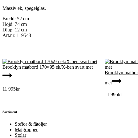
Massiv ek, spegelglas.
Bredd: 52 cm
Höjd: 74 cm
Djup: 12 cm
Art.nr: 119543
Brooklyn matbord 170×95 ek/X-ben svart met
Brooklyn matbor
met
11 995
kr
11 995
kr
Sortiment
Soffor & fåtöljer
Matgrupper
Stolar