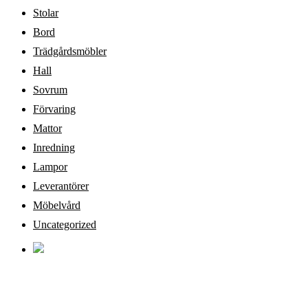
Stolar
Bord
Trädgårdsmöbler
Hall
Sovrum
Förvaring
Mattor
Inredning
Lampor
Leverantörer
Möbelvård
Uncategorized