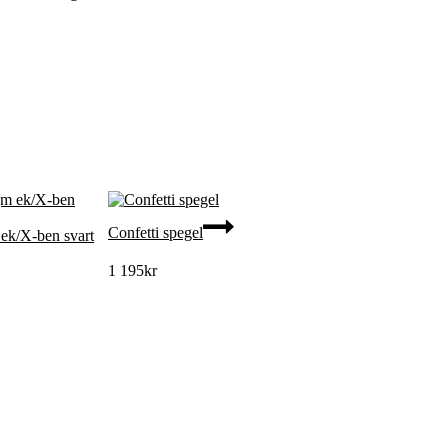
Confetti spegel
ek/X-ben svart
1 195
kr