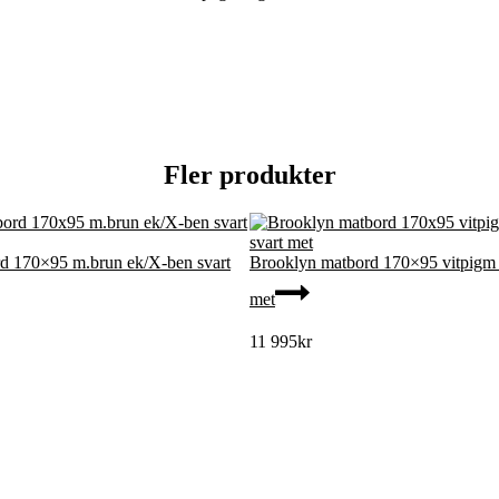
Fler produkter
d 170×95 m.brun ek/X-ben svart
Brooklyn matbord 170×95 vitpigm 
met
11 995
kr