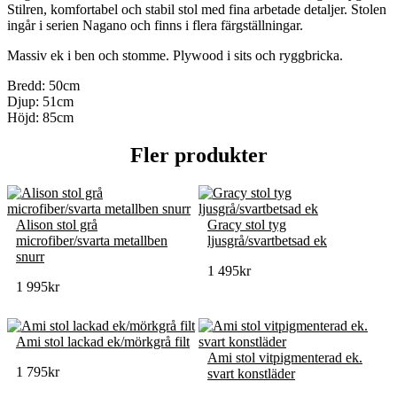
Stilren, komfortabel och stabil stol med fina arbetade detaljer. Stolen
ingår i serien Nagano och finns i flera färgställningar.
Massiv ek i ben och stomme. Plywood i sits och ryggbricka.
Bredd: 50cm
Djup: 51cm
Höjd: 85cm
Fler produkter
Alison stol grå
Gracy stol tyg
microfiber/svarta metallben
ljusgrå/svartbetsad ek
snurr
1 495
kr
1 995
kr
Ami stol lackad ek/mörkgrå filt
Ami stol vitpigmenterad ek.
1 795
kr
svart konstläder