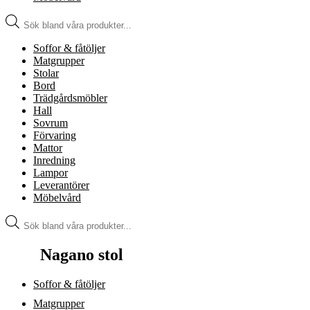
Produktsökning
Soffor & fåtöljer
Matgrupper
Stolar
Bord
Trädgårdsmöbler
Hall
Sovrum
Förvaring
Mattor
Inredning
Lampor
Leverantörer
Möbelvård
Produktsökning
Nagano stol
Soffor & fåtöljer
Matgrupper