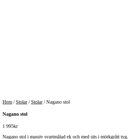
Hem
/
Stolar
/
Stolar
/ Nagano stol
Nagano stol
1 995
kr
Nagano stol i massiv svartmålad ek och med sits i mörkgrått tyg.