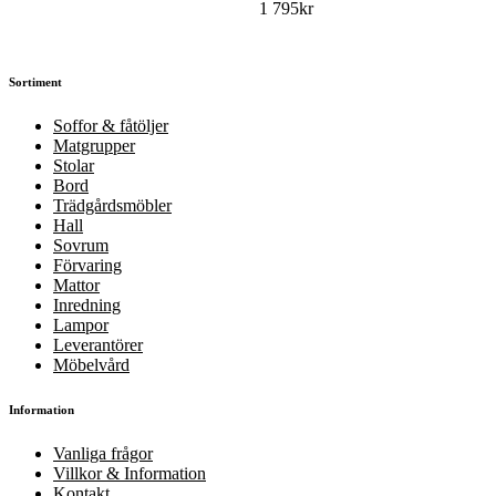
1 795
kr
Sortiment
Soffor & fåtöljer
Matgrupper
Stolar
Bord
Trädgårdsmöbler
Hall
Sovrum
Förvaring
Mattor
Inredning
Lampor
Leverantörer
Möbelvård
Information
Vanliga frågor
Villkor & Information
Kontakt