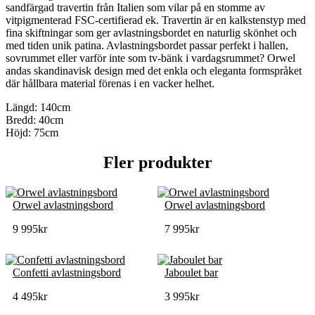
sandfärgad travertin från Italien som vilar på en stomme av
vitpigmenterad FSC-certifierad ek. Travertin är en kalkstenstyp med
fina skiftningar som ger avlastningsbordet en naturlig skönhet och
med tiden unik patina. Avlastningsbordet passar perfekt i hallen,
sovrummet eller varför inte som tv-bänk i vardagsrummet? Orwel
andas skandinavisk design med det enkla och eleganta formspråket
där hållbara material förenas i en vacker helhet.
Längd: 140cm
Bredd: 40cm
Höjd: 75cm
Fler produkter
Orwel avlastningsbord
Orwel avlastningsbord
9 995
kr
7 995
kr
Confetti avlastningsbord
Jaboulet bar
4 495
kr
3 995
kr