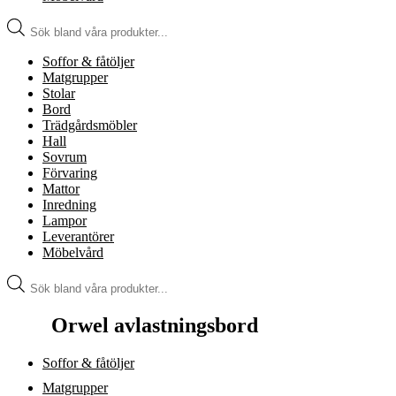
Produktsökning
Soffor & fåtöljer
Matgrupper
Stolar
Bord
Trädgårdsmöbler
Hall
Sovrum
Förvaring
Mattor
Inredning
Lampor
Leverantörer
Möbelvård
Produktsökning
Orwel avlastningsbord
Soffor & fåtöljer
Matgrupper