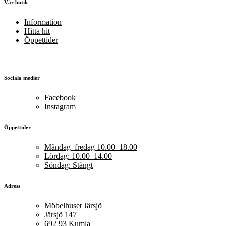
Vår butik
Information
Hitta hit
Öppettider
Sociala medier
Facebook
Instagram
Öppettider
Måndag–fredag 10.00–18.00
Lördag: 10.00–14.00
Söndag: Stängt
Adress
Möbelhuset Järsjö
Järsjö 147
692 93 Kumla