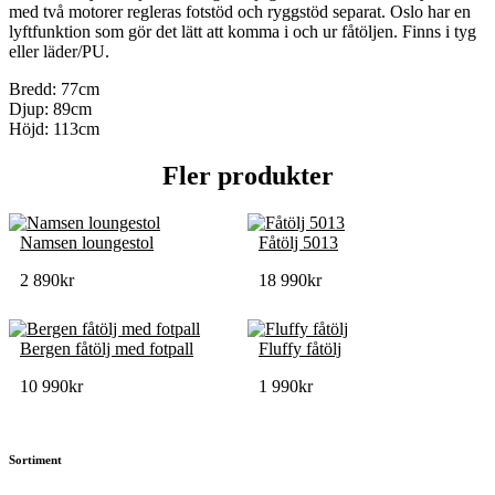
med två motorer regleras fotstöd och ryggstöd separat. Oslo har en
lyftfunktion som gör det lätt att komma i och ur fåtöljen. Finns i tyg
eller läder/PU.
Bredd: 77cm
Djup: 89cm
Höjd: 113cm
Fler produkter
Namsen loungestol
Fåtölj 5013
2 890
kr
18 990
kr
Bergen fåtölj med fotpall
Fluffy fåtölj
10 990
kr
1 990
kr
Sortiment