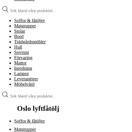
Produktsökning
Soffor & fåtöljer
Matgrupper
Stolar
Bord
Trädgårdsmöbler
Hall
Sovrum
Förvaring
Mattor
Inredning
Lampor
Leverantörer
Möbelvård
Produktsökning
Oslo lyftfåtölj
Soffor & fåtöljer
Matgrupper