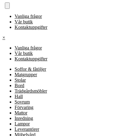
Vanliga frågor
Vår butik
Kontaktuppgifter
×
Vanliga frågor
Vår butik
Kontaktuppgifter
Soffor & fåtöljer
Matgrupper
Stolar
Bord
Trädgårdsmöbler
Hall
Sovrum
Förvaring
Mattor
Inredning
Lampor
Leverantörer
Möbelvård