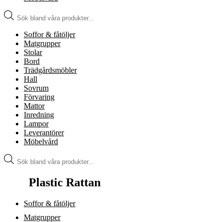
Produktsökning
Soffor & fåtöljer
Matgrupper
Stolar
Bord
Trädgårdsmöbler
Hall
Sovrum
Förvaring
Mattor
Inredning
Lampor
Leverantörer
Möbelvård
Produktsökning
Plastic Rattan
Soffor & fåtöljer
Matgrupper