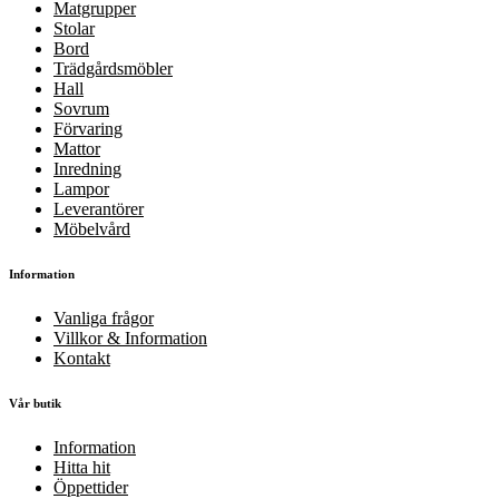
Matgrupper
Stolar
Bord
Trädgårdsmöbler
Hall
Sovrum
Förvaring
Mattor
Inredning
Lampor
Leverantörer
Möbelvård
Information
Vanliga frågor
Villkor & Information
Kontakt
Vår butik
Information
Hitta hit
Öppettider