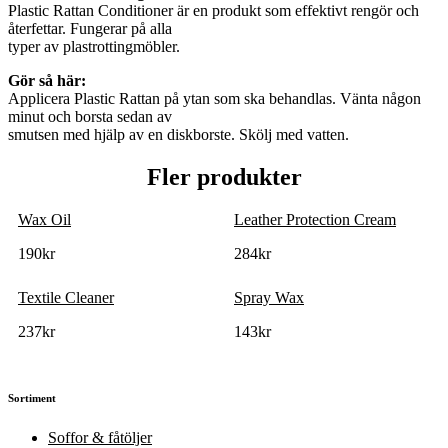
Plastic Rattan Conditioner är en produkt som effektivt rengör och
återfettar. Fungerar på alla
typer av plastrottingmöbler.
Gör så här:
Applicera Plastic Rattan på ytan som ska behandlas. Vänta någon
minut och borsta sedan av
smutsen med hjälp av en diskborste. Skölj med vatten.
Fler produkter
Wax Oil
Leather Protection Cream
190
kr
284
kr
Textile Cleaner
Spray Wax
237
kr
143
kr
Sortiment
Soffor & fåtöljer