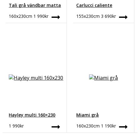
Tali grå vändbar matta
Carlucci caliente
160x230cm
1 990
kr
155x230cm
3 690
kr
Hayley multi 160×230
Miami grå
1 990
kr
160x230cm
1 190
kr