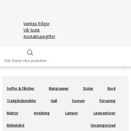
Vanliga frågor
Vår butik
Kontaktuppgifter
Rubi ice
Produktsökning
Soffor & fåtöljer
Matgrupper
Stolar
Bord
Trädgårdsmöbler
Hall
Sovrum
Förvaring
Mattor
Inredning
Lampor
Leverantörer
Möbelvård
Uncategorized